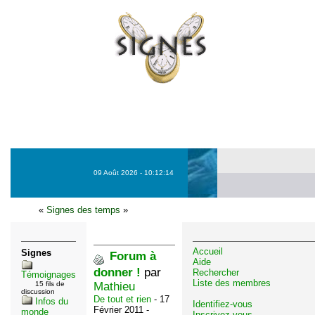
09 Août 2026 - 10:12:14
«
Signes des temps
»
Accueil
Signes
Forum à
Aide
donner !
par
Rechercher
Témoignages
Liste des membres
15 fils de
Mathieu
discussion
De tout et rien
- 17
Infos du
Identifiez-vous
Février 2011 -
monde
Inscrivez-vous