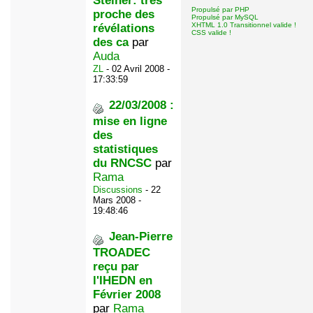
Steiner: très
Propulsé par PHP
proche des
Propulsé par MySQL
XHTML 1.0 Transitionnel valide !
révélations
CSS valide !
des ca
par
Auda
ZL
- 02 Avril 2008 -
17:33:59
22/03/2008 :
mise en ligne
des
statistiques
du RNCSC
par
Rama
Discussions
- 22
Mars 2008 -
19:48:46
Jean-Pierre
TROADEC
reçu par
l'IHEDN en
Février 2008
par
Rama