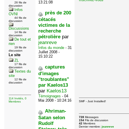
13:21:08
26 fils de
discussion
Infos
près de 200
OVNI
44 fils de
cétacés
discussion
victimes de la
Discussions
recherche
14 fils de
discussion
pétrolière
par
De tout et
jeanreve
rien
Infos du monde
- 31
19 fils de
discussion
Juillet 2008 -
Le site
15:10:22
ZL
17 fils de
captures
discussion
Textes du
d'images
site
"troublantes"
12 fils de
discussion
par Kaelos13
par
Kaelos13
Témoignages
- 04
114 Invités, 0
Mai 2008 - 10:24:16
SMF - Just Installed!
Membres
Ahriman-
Satan selon
728
Messages
154
Fils de discussion
Rudolf
42
Membres
Dernier membre:
jeanreve