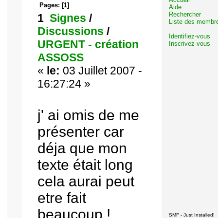
Pages:
[
1
]
Aide
Rechercher
1
Signes
/
Liste des membr
Discussions
/
Identifiez-vous
URGENT - création
Inscrivez-vous
ASSOSS
«
le:
03 Juillet 2007 -
16:27:24 »
j' ai omis de me
présenter car
déja que mon
texte était long
cela aurai peut
etre fait
beaucoup !
SMF - Just Installed!