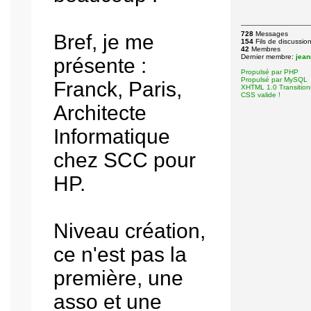
728
Messages
Bref, je me
154
Fils de discussio
42
Membres
Dernier membre:
jean
présente :
Propulsé par PHP
Propulsé par MySQL
Franck, Paris,
XHTML 1.0 Transitionn
CSS valide !
Architecte
Informatique
chez SCC pour
HP.
Niveau création,
ce n'est pas la
première, une
asso et une