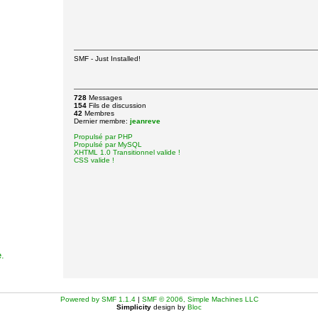
SMF - Just Installed!
728
Messages
154
Fils de discussion
42
Membres
Dernier membre:
jeanreve
Propulsé par PHP
Propulsé par MySQL
XHTML 1.0 Transitionnel valide !
CSS valide !
e.
Powered by SMF 1.1.4
|
SMF © 2006, Simple Machines LLC
Simplicity
design by
Bloc