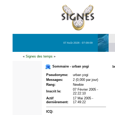
07 Août 2026 - 07:09:09
«
Signes des temps
»
Sommaire - urban yogi
I
Pseudonyme:
urban yogi
Messages:
2 (0,000 par jour)
Rang:
Newbie
07 Février 2005 -
Inscrit le:
22:22:10
Actif
17 Mai 2005 -
dernièrement:
17:49:22
ICQ: