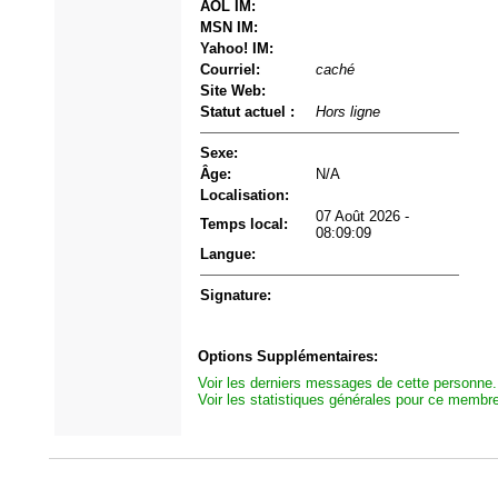
AOL IM:
MSN IM:
Yahoo! IM:
Courriel:
caché
Site Web:
Statut actuel :
Hors ligne
Sexe:
Âge:
N/A
Localisation:
07 Août 2026 -
Temps local:
08:09:09
Langue:
Signature:
Options Supplémentaires:
Voir les derniers messages de cette personne.
Voir les statistiques générales pour ce membr