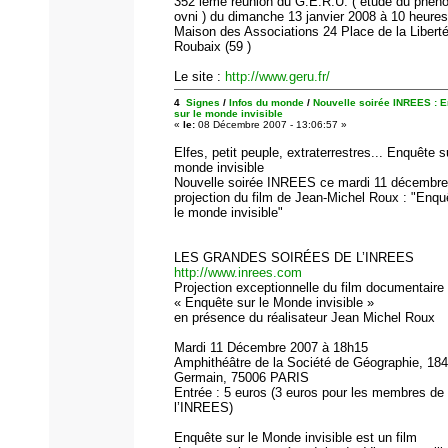
352 ième réunion du G.E.R.U. ( étude du phé
ovni ) du dimanche 13 janvier 2008 à 10 heures
Maison des Associations 24 Place de la Libert
Roubaix (59 )
Le site :
http://www.geru.fr/
4
Signes
/
Infos du monde
/
Nouvelle soirée INREES : 
sur le monde invisible
«
le:
08 Décembre 2007 - 13:06:57 »
Elfes, petit peuple, extraterrestres... Enquête s
monde invisible
Nouvelle soirée INREES ce mardi 11 décembre
projection du film de Jean-Michel Roux : "Enqu
le monde invisible"
LES GRANDES SOIRÉES DE L’INREES
http://www.inrees.com
Projection exceptionnelle du film documentaire
« Enquête sur le Monde invisible »
en présence du réalisateur Jean Michel Roux
Mardi 11 Décembre 2007 à 18h15
Amphithéâtre de la Société de Géographie, 184
Germain, 75006 PARIS
Entrée : 5 euros (3 euros pour les membres de
l’INREES)
Enquête sur le Monde invisible est un film