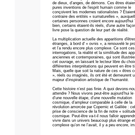
de dieux, d’anges, de démons. Ces êtres étaien
pures inventions de l'esprit humain comme le
conçoivent les modernes rationalistes ? Étaient
contraire des entités « surnaturelles », auxquel
certaines personnes croient encore aujourd'hui
bien, certains étaient-ils réels, d'une autre faç
livre pose la question de leur part de réalité.
La multiplication actuelle des apparitions d'être
étranges, à bord d' « ovnis », a renouvelé le p
et l’a rendu encore plus complexe. Ce sont ces
interrogations, la réalité et la similitude des app
anciennes et contemporaines, qui sont illustré
cet ouvrage, en laissant le lecteur libre du cho
différentes interprétations qui peuvent en être t
Mais, quelle que soit la nature de ces « êtres 
», réels ou imaginés, ils ont été et demeurent 
majeur d’inspiration artistique de l’humanité.
Cette histoire n’est pas finie. A quoi devons-n
attendre ? Nous vivons peut-être aujourd’hui le
d’une nouvelle étape, d’une nouvelle mutation
cosmique, d’ampleur comparable à celle de la
révolution amorcée par Copernic et Galilée : cel
prise de conscience de la fin de notre « solitud
cosmique. Peut-être va-t-il nous falloir apprend
vivre dans un univers beaucoup plus étrange et
complexe qu’on ne l’avait, il y a peu encore, im