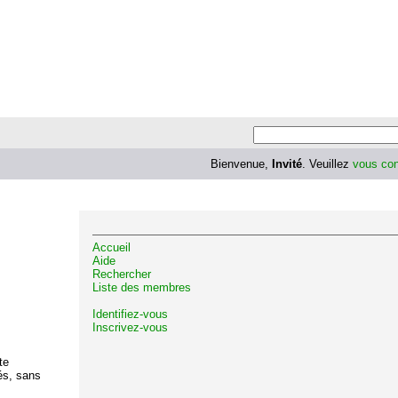
Bienvenue,
Invité
. Veuillez
vous con
Accueil
Aide
Rechercher
Liste des membres
Identifiez-vous
Inscrivez-vous
te
és, sans