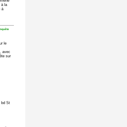
nomène
 à la
é à
Enquête
ur le
, avec
ête sur
 bd St