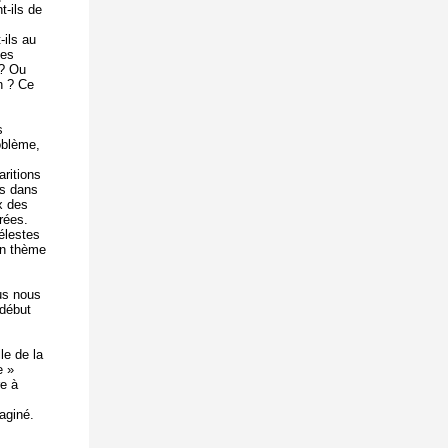
t-ils de
-ils au
les
 ? Ou
on ? Ce
s
roblème,
aritions
es dans
ix des
irées.
célestes
un thème
ous nous
 début
le de la
e »
re à
aginé.