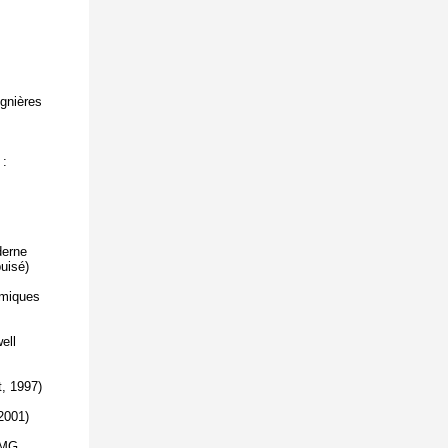
gnières
 :
derne
uisé)
smiques
ell
, 1997)
2001)
JMG,