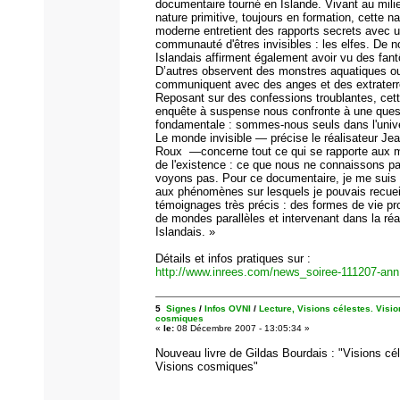
documentaire tourné en Islande. Vivant au mili
nature primitive, toujours en formation, cette na
moderne entretient des rapports secrets avec 
communauté d'êtres invisibles : les elfes. De 
Islandais affirment également avoir vu des fan
D’autres observent des monstres aquatiques o
communiquent avec des anges et des extraterr
Reposant sur des confessions troublantes, cet
enquête à suspense nous confronte à une ques
fondamentale : sommes-nous seuls dans l'univ
Le monde invisible — précise le réalisateur Je
Roux —concerne tout ce qui se rapporte aux 
de l'existence : ce que nous ne connaissons p
voyons pas. Pour ce documentaire, je me suis 
aux phénomènes sur lesquels je pouvais recueil
témoignages très précis : des formes de vie p
de mondes parallèles et intervenant dans la réa
Islandais. »
Détails et infos pratiques sur :
http://www.inrees.com/news_soiree-111207-ann
5
Signes
/
Infos OVNI
/
Lecture, Visions célestes. Visi
cosmiques
«
le:
08 Décembre 2007 - 13:05:34 »
Nouveau livre de Gildas Bourdais : "Visions cé
Visions cosmiques"