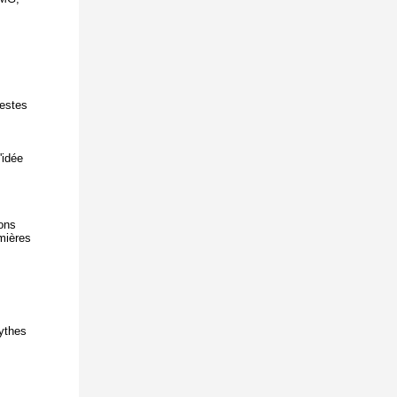
lestes
'idée
ions
mières
ythes