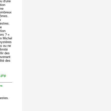
eu d'une
tion
une
nombreux
tômes.
u
estres.
te
tion
ers ? «
an Michel
mystères
as ou ne
limité
lir des
rovenant
lité des
.php
ons
lestes.