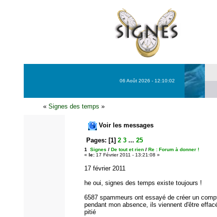
06 Août 2026 - 12:10:02
«
Signes des temps
»
Voir les messages
Pages:
[
1
]
2
3
...
25
1
Signes
/
De tout et rien
/
Re : Forum à donner !
«
le:
17 Février 2011 - 13:21:08 »
17 février 2011
he oui, signes des temps existe toujours !
6587 spammeurs ont essayé de créer un comp
pendant mon absence, ils viennent d'être effac
pitié