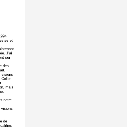
 1994
lestes et
aintenant
ée. J’ai
ent sur
re des
art,
 visions
. Celles-
t
on, mais
ue,
s notre
 visions
ce de
ualifiés