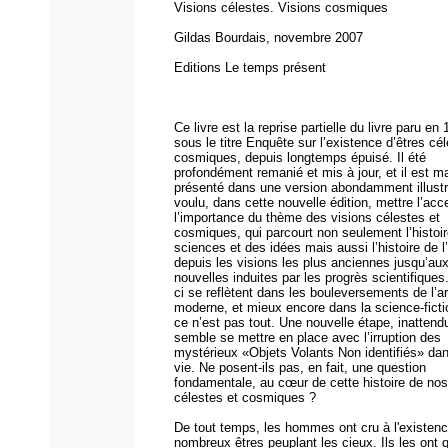
Visions célestes. Visions cosmiques
Gildas Bourdais, novembre 2007
Editions Le temps présent
Ce livre est la reprise partielle du livre paru en
sous le titre Enquête sur l’existence d’êtres cé
cosmiques, depuis longtemps épuisé. Il été
profondément remanié et mis à jour, et il est m
présenté dans une version abondamment illustr
voulu, dans cette nouvelle édition, mettre l’acc
l’importance du thème des visions célestes et
cosmiques, qui parcourt non seulement l’histoi
sciences et des idées mais aussi l’histoire de l’
depuis les visions les plus anciennes jusqu’aux
nouvelles induites par les progrès scientifiques
ci se reflètent dans les bouleversements de l’ar
moderne, et mieux encore dans la science-ficti
ce n’est pas tout. Une nouvelle étape, inattend
semble se mettre en place avec l’irruption des
mystérieux «Objets Volants Non identifiés» dan
vie. Ne posent-ils pas, en fait, une question
fondamentale, au cœur de cette histoire de nos
célestes et cosmiques ?
De tout temps, les hommes ont cru à l'existen
nombreux êtres peuplant les cieux. Ils les ont q