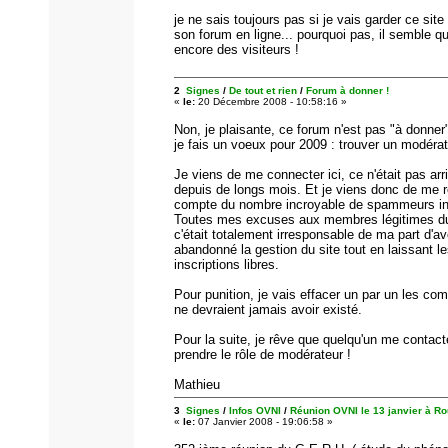
je ne sais toujours pas si je vais garder ce site
son forum en ligne... pourquoi pas, il semble qu'i
encore des visiteurs !
2
Signes
/
De tout et rien
/
Forum à donner !
«
le:
20 Décembre 2008 - 10:58:16 »
Non, je plaisante, ce forum n'est pas "à donner
je fais un voeux pour 2009 : trouver un modérat
Je viens de me connecter ici, ce n'était pas arr
depuis de longs mois. Et je viens donc de me 
compte du nombre incroyable de spammeurs ins
Toutes mes excuses aux membres légitimes d
c'était totalement irresponsable de ma part d'av
abandonné la gestion du site tout en laissant l
inscriptions libres.
Pour punition, je vais effacer un par un les co
ne devraient jamais avoir existé.
Pour la suite, je rêve que quelqu'un me contact
prendre le rôle de modérateur !
Mathieu
3
Signes
/
Infos OVNI
/
Réunion OVNI le 13 janvier à R
«
le:
07 Janvier 2008 - 19:06:58 »