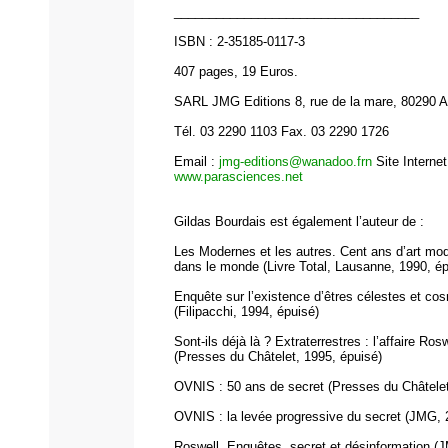
___________________________________
ISBN : 2-35185-0117-3
407 pages, 19 Euros.
SARL JMG Editions 8, rue de la mare, 80290 A
Tél. 03 2290 1103 Fax. 03 2290 1726
Email :
jmg-editions@wanadoo.frn
Site Internet
www.parasciences.net
Gildas Bourdais est également l’auteur de :
Les Modernes et les autres. Cent ans d’art mo
dans le monde (Livre Total, Lausanne, 1990, ép
Enquête sur l’existence d’êtres célestes et co
(Filipacchi, 1994, épuisé)
Sont-ils déjà là ? Extraterrestres : l’affaire Rosw
(Presses du Châtelet, 1995, épuisé)
OVNIS : 50 ans de secret (Presses du Châtelet
OVNIS : la levée progressive du secret (JMG, 
Roswell. Enquêtes, secret et désinformation (