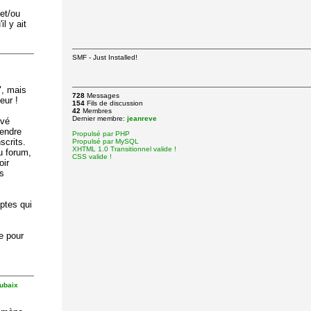
 et/ou
l y ait
SMF - Just Installed!
", mais
728
Messages
eur !
154
Fils de discussion
42
Membres
Dernier membre:
jeanreve
ivé
rendre
Propulsé par PHP
crits.
Propulsé par MySQL
XHTML 1.0 Transitionnel valide !
u forum,
CSS valide !
oir
es
mptes qui
e pour
oubaix