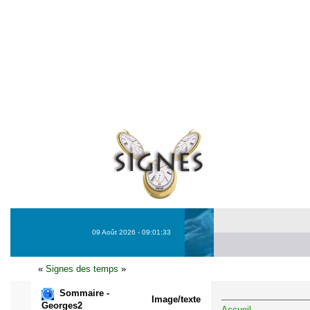
09 Août 2026 - 09:01:33
«
Signes des temps
»
Sommaire -
Image/texte
Georges2
Accueil