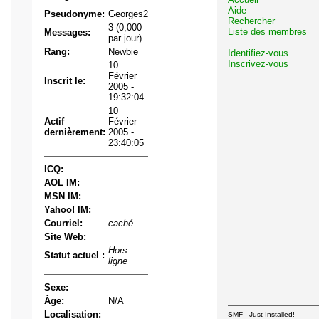
Aide
Pseudonyme:
Georges2
Rechercher
3 (0,000
Liste des membres
Messages:
par jour)
Rang:
Newbie
Identifiez-vous
Inscrivez-vous
10
Février
Inscrit le:
2005 -
19:32:04
10
Actif
Février
dernièrement:
2005 -
23:40:05
ICQ:
AOL IM:
MSN IM:
Yahoo! IM:
Courriel:
caché
Site Web:
Hors
Statut actuel :
ligne
Sexe:
Âge:
N/A
Localisation:
SMF - Just Installed!