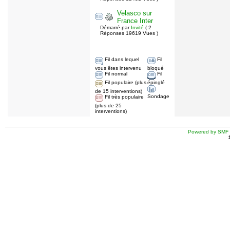
Velasco sur
France Inter
Démarré par
Invité
( 2
Réponses 19619 Vues )
Fil dans lequel
Fil
vous êtes intervenu
bloqué
Fil normal
Fil
Fil populaire (plus
épinglé
de 15 interventions)
Sondage
Fil très populaire
(plus de 25
interventions)
Powered by SMF 