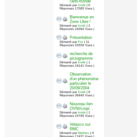
l'anti-monde
Démarré par
Invité
( 0
Réponses 17085 Vues )
Bienvenue en
Zone Libre !
Démarré par
Invité
( 2
Réponses 18394 Vues )
Présentation
Démarré par
Fox
( 11
Réponses 53556 Vues )
recherche de
pictogramme
Démarré par
Invité
( 1
Réponses 16141 Vues )
Observation
d'un phénomène
particulier le
20/09/2004
Démarré par
Invité
( 6
Réponses 36940 Vues )
Nouveau lien
OVNI/crop/...
Démarré par
Invité
( 1
Réponses 15795 Vues )
Velasco sur
RMC
Démarré par
Mathieu
( 0
Réponses 12431 Vues )