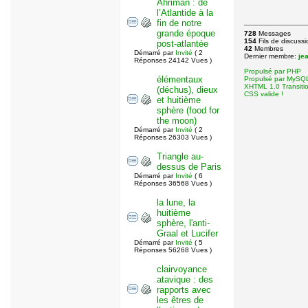
Ahriman : de
l’Atlantide à la
fin de notre
grande époque
728
Messages
154
Fils de discussi
post-atlantée
42
Membres
Démarré par
Invité
( 2
Dernier membre:
je
Réponses 24142 Vues )
Propulsé par PHP
élémentaux
Propulsé par MySQ
XHTML 1.0 Transitio
(déchus), dieux
CSS valide !
et huitième
sphère (food for
the moon)
Démarré par
Invité
( 2
Réponses 26303 Vues )
Triangle au-
dessus de Paris
Démarré par
Invité
( 6
Réponses 36568 Vues )
la lune, la
huitième
sphère, l'anti-
Graal et Lucifer
Démarré par
Invité
( 5
Réponses 56268 Vues )
clairvoyance
atavique : des
rapports avec
les êtres de