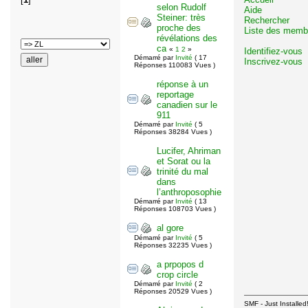
selon Rudolf
Aide
Steiner: très
Rechercher
proche des
Liste des memb
révélations des
ca
«
1
2
»
Identifiez-vous
Démarré par
Invité
( 17
Inscrivez-vous
Réponses 110083 Vues )
réponse à un
reportage
canadien sur le
911
Démarré par
Invité
( 5
Réponses 38284 Vues )
Lucifer, Ahriman
et Sorat ou la
trinité du mal
dans
l’anthroposophie
Démarré par
Invité
( 13
Réponses 108703 Vues )
al gore
Démarré par
Invité
( 5
Réponses 32235 Vues )
a prpopos d
crop circle
Démarré par
Invité
( 2
Réponses 20529 Vues )
SMF - Just Installed