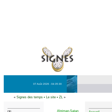
07 Août 2026 - 04:35:30
«
Signes des temps
•
Le site
•
ZL
»
Ahriman-Satan
[
1
]
Accueil