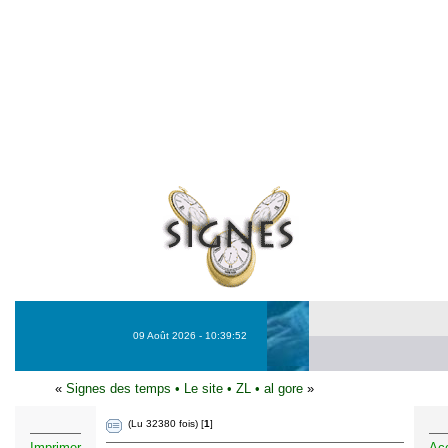
09 Août 2026 - 10:39:52
«
Signes des temps
•
Le site
•
ZL
•
al gore
»
(Lu 32380 fois) [
1
]
Imprimer
Acc