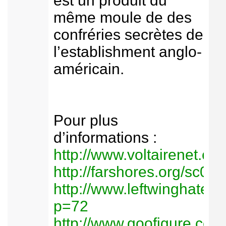
est un produit du
même moule de des
confréries secrètes de
l’establishment anglo-
américain.
Pour plus
d’informations :
http://www.voltairenet.or
http://farshores.org/sc05
http://www.leftwinghate.
p=72
http://www.goofigure.com