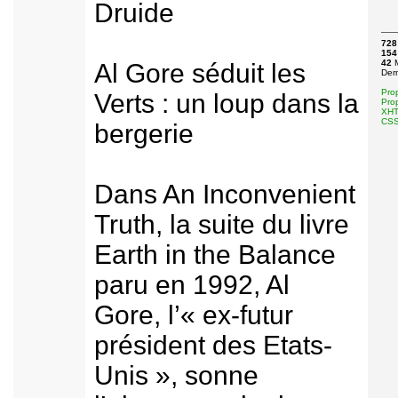
Druide
728
154
42
M
Al Gore séduit les
Der
Pro
Verts : un loup dans la
Pro
XHTM
CSS 
bergerie
Dans An Inconvenient
Truth, la suite du livre
Earth in the Balance
paru en 1992, Al
Gore, l’« ex-futur
président des Etats-
Unis », sonne