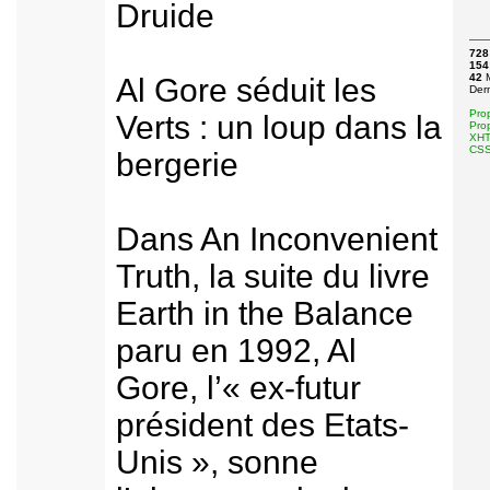
Druide
728
154
42
M
Al Gore séduit les
Der
Pro
Verts : un loup dans la
Pro
XHTM
CSS 
bergerie
Dans An Inconvenient
Truth, la suite du livre
Earth in the Balance
paru en 1992, Al
Gore, l’« ex-futur
président des Etats-
Unis », sonne