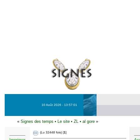
10 Août 2026 - 13:57:01
«
Signes des temps
•
Le site
•
ZL
•
al gore
»
(Lu 32448 fois) [
1
]
Imprimer
Acc