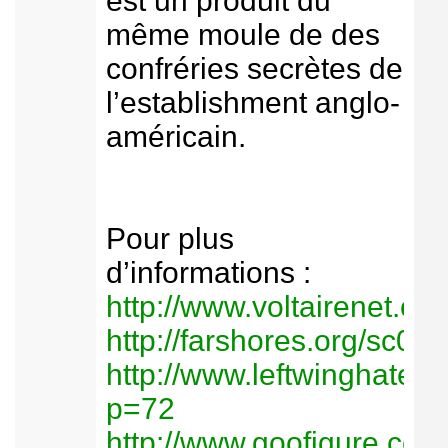
est un produit du
même moule de des
confréries secrètes de
l’establishment anglo-
américain.
Pour plus
d’informations :
http://www.voltairenet.or
http://farshores.org/sc05
http://www.leftwinghate.
p=72
http://www.goofigure.com