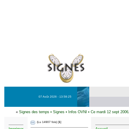
07 Août 2026 - 13:58:25
«
Signes des temps
•
Signes
•
Infos OVNI
•
Ce mardi 12 sept 2006
(Lu 14907 fois) [
1
]
Imprimer
Accueil