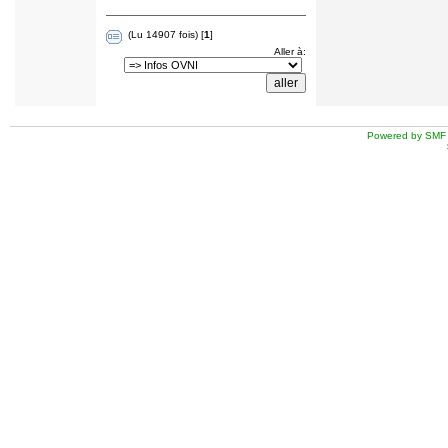
(Lu 14907 fois) [
1
]
Aller à:
Powered by SMF 