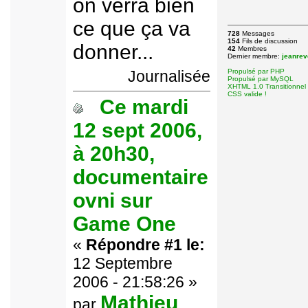
on verra bien
ce que ça va
728
Messages
154
Fils de discussion
donner...
42
Membres
Dernier membre:
jeanrev
Journalisée
Propulsé par PHP
Propulsé par MySQL
XHTML 1.0 Transitionnel 
CSS valide !
Ce mardi
12 sept 2006,
à 20h30,
documentaire
ovni sur
Game One
«
Répondre #1 le:
12 Septembre
2006 - 21:58:26 »
Mathieu
par