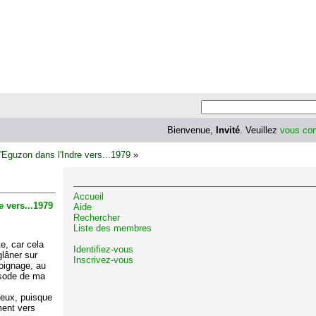
Bienvenue,
Invité
. Veuillez
vous con
Eguzon dans l'Indre vers...1979
»
Accueil
 vers...1979
Aide
Rechercher
Liste des membres
te, car cela
Identifiez-vous
glâner sur
Inscrivez-vous
oignage, au
isode de ma
ieux, puisque
ment vers