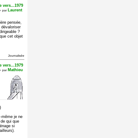
 vers...1979
Laurent
»
par
ière pensée,
 dévaloriser
irigeable ?
 que cet objet
Journalisée
 vers...1979
Mathieu
»
par
)
i-même je ne
 de qui que
ménage si
ailleurs).