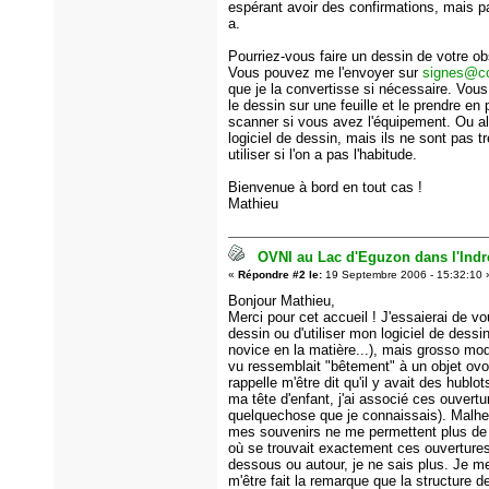
espérant avoir des confirmations, mais par
a.
Pourriez-vous faire un dessin de votre ob
Vous pouvez me l'envoyer sur
signes@co
que je la convertisse si nécessaire. Vous
le dessin sur une feuille et le prendre en 
scanner si vous avez l'équipement. Ou alo
logiciel de dessin, mais ils ne sont pas tr
utiliser si l'on a pas l'habitude.
Bienvenue à bord en tout cas !
Mathieu
OVNI au Lac d'Eguzon dans l'Indre
«
Répondre #2 le:
19 Septembre 2006 - 15:32:10 
Bonjour Mathieu,
Merci pour cet accueil ! J'essaierai de vo
dessin ou d'utiliser mon logiciel de dessi
novice en la matière...), mais grosso mod
vu ressemblait "bêtement" à un objet ovo
rappelle m'être dit qu'il y avait des hublot
ma tête d'enfant, j'ai associé ces ouvertu
quelquechose que je connaissais). Malh
mes souvenirs ne me permettent plus de 
où se trouvait exactement ces ouvertures
dessous ou autour, je ne sais plus. Je m
m'être fait la remarque que la structure de