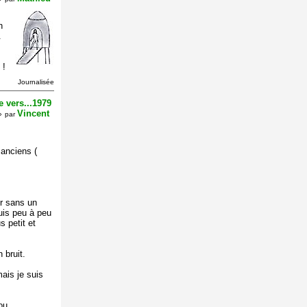
n
.
 !
Journalisée
 vers...1979
Vincent
»
par
anciens (
er sans un
puis peu à peu
s petit et
 bruit.
ais je suis
ou