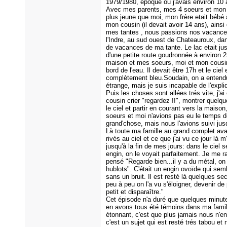
1979/1980, époque ou j'avais environ 10 
Avec mes parents, mes 4 soeurs et mon f
plus jeune que moi, mon frère etait bébé 
mon cousin (il devait avoir 14 ans), ainsi
mes tantes , nous passions nos vacanc
l'Indre, au sud ouest de Chateauroux, da
de vacances de ma tante. Le lac etait ju
d'une petite route goudronnée à environ 
maison et mes soeurs, moi et mon cousi
bord de l'eau. Il devait être 17h et le ciel 
complètement bleu.Soudain, on a entendu
étrange, mais je suis incapable de l'expliq
Puis les choses sont allées trés vite, j'
cousin crier "regardez !!", montrer quel
le ciel et partir en courant vers la maison
soeurs et moi n'avions pas eu le temps d
grand'chose, mais nous l'avions suivi jusq
Là toute ma famille au grand complet ava
rivés au ciel et ce que j'ai vu ce jour là 
jusqu'à la fin de mes jours: dans le ciel s
engin, on le voyait parfaitement. Je me ra
pensé "Regarde bien...il y a du métal, on
hublots". C'était un engin ovoïde qui sembl
sans un bruit. Il est resté là quelques s
peu à peu on l'a vu s'éloigner, devenir de
petit et disparaître."
Cet épisode n'a duré que quelques minu
en avons tous été témoins dans ma famil
étonnant, c'est que plus jamais nous n'en
c'est un sujet qui est resté trés tabou et 