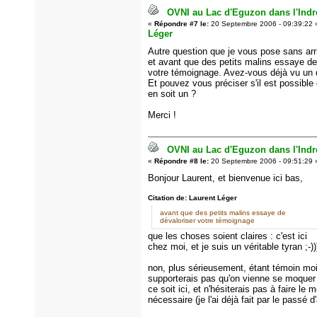
OVNI au Lac d'Eguzon dans l'Indre
«
Répondre #7 le:
20 Septembre 2006 - 09:39:22 
Léger
Autre question que je vous pose sans arr
et avant que des petits malins essaye de
votre témoignage. Avez-vous déjà vu un d
Et pouvez vous préciser s'il est possible
en soit un ?
Merci !
OVNI au Lac d'Eguzon dans l'Indre
«
Répondre #8 le:
20 Septembre 2006 - 09:51:29 
Bonjour Laurent, et bienvenue ici bas,
Citation de: Laurent Léger
avant que des petits malins essaye de
dévaloriser votre témoignage
que les choses soient claires : c'est ici
chez moi, et je suis un véritable tyran ;-))
non, plus sérieusement, étant témoin mo
supporterais pas qu'on vienne se moquer
ce soit ici, et n'hésiterais pas à faire le 
nécessaire (je l'ai déjà fait par le passé d'