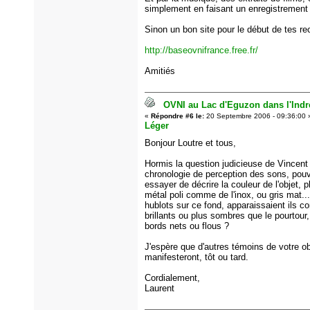
simplement en faisant un enregistrement
Sinon un bon site pour le début de tes r
http://baseovnifrance.free.fr/
Amitiés
OVNI au Lac d'Eguzon dans l'Indre
«
Répondre #6 le:
20 Septembre 2006 - 09:36:00 
Léger
Bonjour Loutre et tous,
Hormis la question judicieuse de Vincent 
chronologie de perception des sons, pou
essayer de décrire la couleur de l'objet, plu
métal poli comme de l'inox, ou gris mat...
hublots sur ce fond, apparaissaient ils 
brillants ou plus sombres que le pourtour
bords nets ou flous ?
J'espère que d'autres témoins de votre o
manifesteront, tôt ou tard.
Cordialement,
Laurent