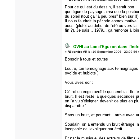
Pour ce qui est du dessin, il serait bon
que figure le paysage ainsi que la positio
du soleil (tout ça "à peu près" bien sur !!)
Il nous faudrait la période approximative
aussi (plutôt au début de l'été ou vers la
fin ?). Je sais... 1979... ça remonte à loin
OVNI au Lac d'Eguzon dans l'Indre
«
Répondre #5 le:
19 Septembre 2006 - 23:02:56 
Bonsoir à tous et toutes
Loutre, ton témoignage aux témoignages 
ovoïde et hublots )
Vous avez écrit
C'était un engin ovoïde qui semblait flott
bruit. Il est resté là quelques secondes 
on l'a vu s'éloigner, devenir de plus en plu
disparaître."
Sans un bruit, et pourtant il arrive avec un
Soudain, on a entendu un bruit étrange, m
incapable de l'expliquer par écrit.
Et par la musique, des extraits de films, 