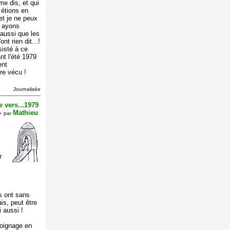
e dis, et qui
 étions en
et je ne peux
i ayons
aussi que les
nt rien dit...!
sisté à ce
t l'été 1979
ent
tre vécu !
Journalisée
 vers...1979
Mathieu
»
par
r
s ont sans
is, peut être
i aussi !
moignage en