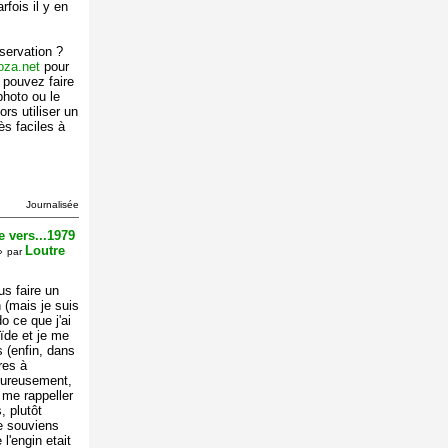
fois il y en
servation ?
za.net
pour
 pouvez faire
photo ou le
rs utiliser un
ès faciles à
Journalisée
 vers...1979
Loutre
»
par
us faire un
n (mais je suis
o ce que j'ai
ïde et je me
s (enfin, dans
res à
eureusement,
me rappeller
, plutôt
e souviens
 l'engin etait