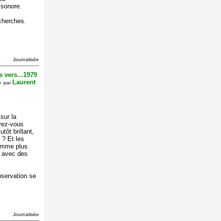
 sonore.
echerches.
Journalisée
 vers...1979
Laurent
»
par
sur la
vez-vous
tôt brillant,
 ? Et les
comme plus
, avec des
bservation se
Journalisée