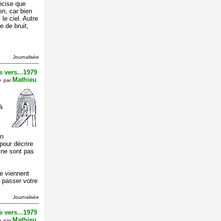
récise que
en, car bien
 le ciel. Autre
e de bruit,
Journalisée
 vers...1979
Mathieu
»
par
à
en
 pour décrire
e ne sont pas
me viennent
e passer votre
Journalisée
 vers...1979
Mathieu
»
par