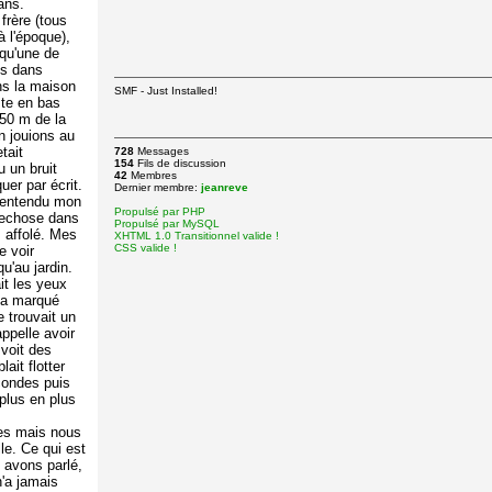
ans.
rère (tous
à l'époque),
 qu'une de
es dans
ns la maison
SMF - Just Installed!
ste en bas
250 m de la
n jouions au
etait
728
Messages
154
Fils de discussion
 un bruit
42
Membres
uer par écrit.
Dernier membre:
jeanreve
ai entendu mon
Propulsé par PHP
quechose dans
Propulsé par MySQL
, affolé. Mes
XHTML 1.0 Transitionnel valide !
CSS valide !
e voir
u'au jardin.
it les yeux
m'a marqué
e trouvait un
ppelle avoir
 voit des
ait flotter
econdes puis
 plus en plus
tes mais nous
le. Ce qui est
 avons parlé,
n'a jamais