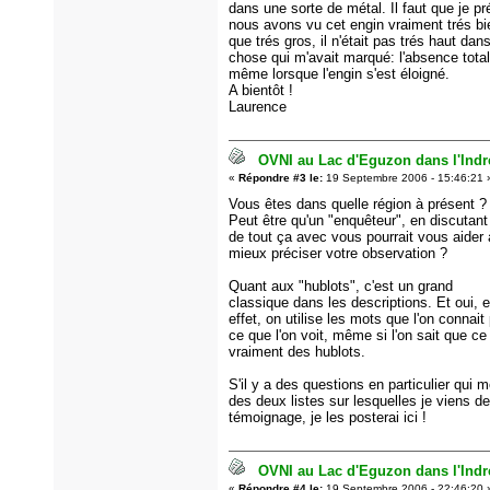
dans une sorte de métal. Il faut que je p
nous avons vu cet engin vraiment trés bi
que trés gros, il n'était pas trés haut dans
chose qui m'avait marqué: l'absence total
même lorsque l'engin s'est éloigné.
A bientôt !
Laurence
OVNI au Lac d'Eguzon dans l'Indre
«
Répondre #3 le:
19 Septembre 2006 - 15:46:21 
Vous êtes dans quelle région à présent ?
Peut être qu'un "enquêteur", en discutant
de tout ça avec vous pourrait vous aider 
mieux préciser votre observation ?
Quant aux "hublots", c'est un grand
classique dans les descriptions. Et oui, 
effet, on utilise les mots que l'on connait
ce que l'on voit, même si l'on sait que c
vraiment des hublots.
S'il y a des questions en particulier qui 
des deux listes sur lesquelles je viens d
témoignage, je les posterai ici !
OVNI au Lac d'Eguzon dans l'Indre
«
Répondre #4 le:
19 Septembre 2006 - 22:46:20 