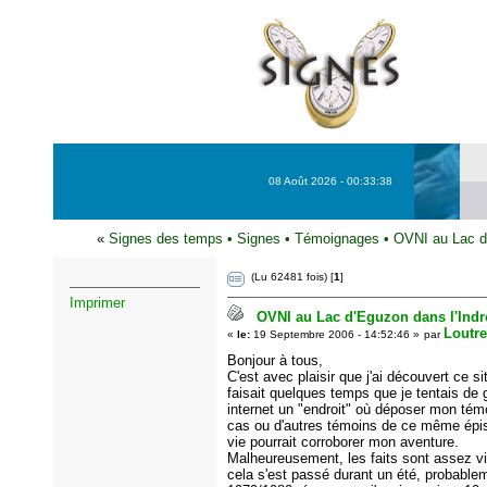
08 Août 2026 - 00:33:38
«
Signes des temps
•
Signes
•
Témoignages
•
OVNI au Lac d'
(Lu 62481 fois) [
1
]
Imprimer
OVNI au Lac d'Eguzon dans l'Indre
Loutre
«
le:
19 Septembre 2006 - 14:52:46 »
par
Bonjour à tous,
C'est avec plaisir que j'ai découvert ce si
faisait quelques temps que je tentais de 
internet un "endroit" où déposer mon tém
cas ou d'autres témoins de ce même ép
vie pourrait corroborer mon aventure.
Malheureusement, les faits sont assez v
cela s'est passé durant un été, probable