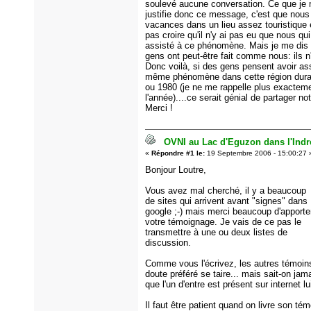
soulevé aucune conversation. Ce que je m
justifie donc ce message, c'est que nous
vacances dans un lieu assez touristique 
pas croire qu'il n'y ai pas eu que nous qu
assisté à ce phénomène. Mais je me dis 
gens ont peut-être fait comme nous: ils n'o
Donc voilà, si des gens pensent avoir as
même phénomène dans cette région duran
ou 1980 (je ne me rappelle plus exactem
l'année)....ce serait génial de partager no
Merci !
OVNI au Lac d'Eguzon dans l'Indre
«
Répondre #1 le:
19 Septembre 2006 - 15:00:27 
Bonjour Loutre,
Vous avez mal cherché, il y a beaucoup
de sites qui arrivent avant "signes" dans
google ;-) mais merci beaucoup d'apporte
votre témoignage. Je vais de ce pas le
transmettre à une ou deux listes de
discussion.
Comme vous l'écrivez, les autres témoin
doute préféré se taire... mais sait-on jama
que l'un d'entre est présent sur internet lu
Il faut être patient quand on livre son té