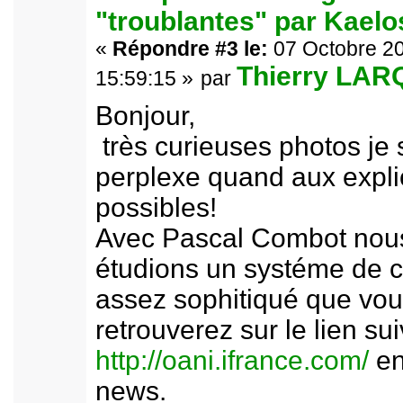
"troublantes" par Kael
«
Répondre #3 le:
07 Octobre 20
Thierry LA
15:59:15 »
par
Bonjour,
très curieuses photos je 
perplexe quand aux expli
possibles!
Avec Pascal Combot nou
étudions un systéme de 
assez sophitiqué que vo
retrouverez sur le lien sui
http://oani.ifrance.com/
en
news.