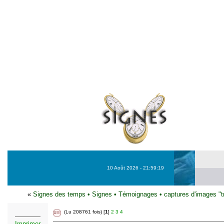
10 Août 2026 - 21:59:19
«
Signes des temps
•
Signes
•
Témoignages
•
captures d'images "t
(Lu 208761 fois) [
1
]
2
3
4
Imprimer