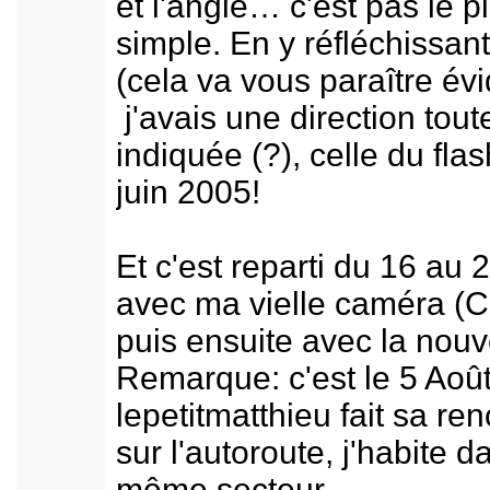
et l'angle… c'est pas le p
simple. En y réfléchissan
(cela va vous paraître évi
j'avais une direction tout
indiquée (?), celle du fla
juin 2005!
Et c'est reparti du 16 au 
avec ma vielle caméra (
puis ensuite avec la nouv
Remarque: c'est le 5 Aoû
lepetitmatthieu fait sa re
sur l'autoroute, j'habite d
même secteur.