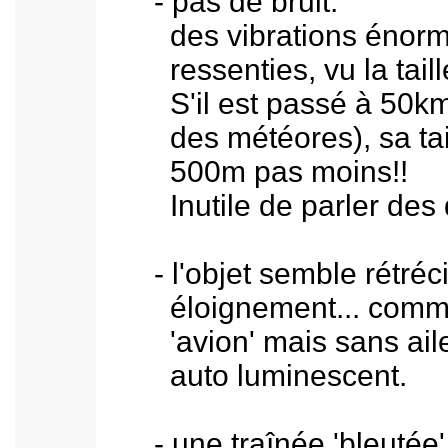
- pas de bruit:
des vibrations énormes
ressenties, vu la taille 
S'il est passé à 50km d'
des météores), sa taill
500m pas moins!!
Inutile de parler des dé
- l'objet semble rétrécir
éloignement... comme 
'avion' mais sans aile 
auto luminescent.
- une traînée 'bleutée' s