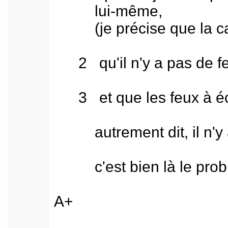
lui-même,
(je précise que la camé
2 qu'il n'y a pas de feu
3 et que les feux à écl
autrement dit, il n'y a p
c'est bien là le probl
A+