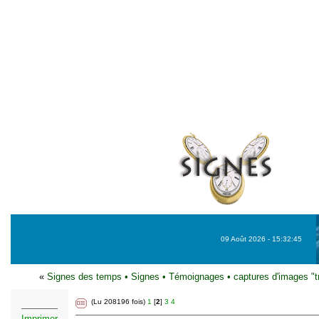
09 Août 2026 - 15:32:45
«
Signes des temps
•
Signes
•
Témoignages
•
captures d'images "t
(Lu 208196 fois)
1
[
2
]
3
4
Imprimer