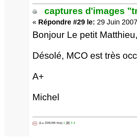
captures d'images "t
«
Répondre #29 le:
29 Juin 2007
Bonjour Le petit Matthieu
Désolé, MCO est très occu
A+
Michel
(Lu 208196 fois)
1
[
2
]
3
4