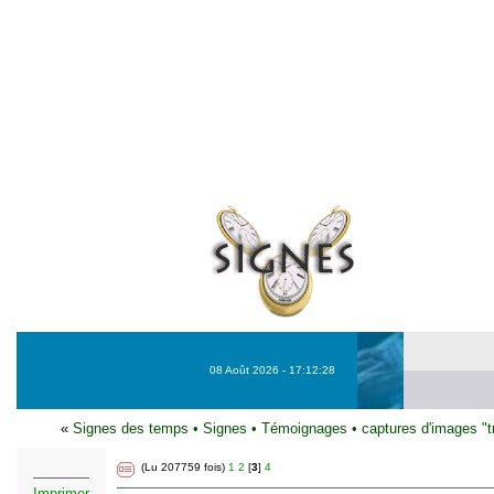
08 Août 2026 - 17:12:28
«
Signes des temps
•
Signes
•
Témoignages
•
captures d'images "t
(Lu 207759 fois)
1
2
[
3
]
4
Imprimer