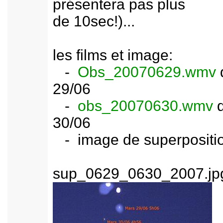
présentera pas plus
de 10sec!)...
les films et image:
-
Obs_20070629.wmv
29/06
-
obs_20070630.wmv
30/06
- image de superpositi
sup_0629_0630_2007.jp