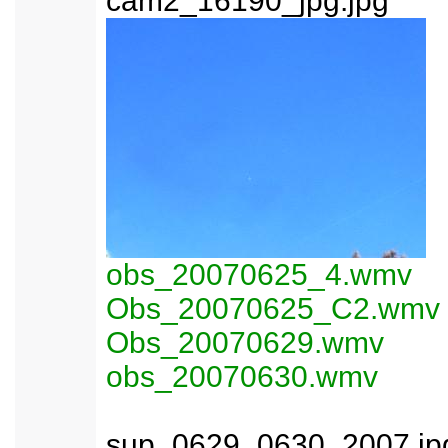
cam2_16190_jpg.jpg
obs_20070625_4.wmv
Obs_20070625_C2.wmv
Obs_20070629.wmv
obs_20070630.wmv
sup_0629_0630_2007.jp