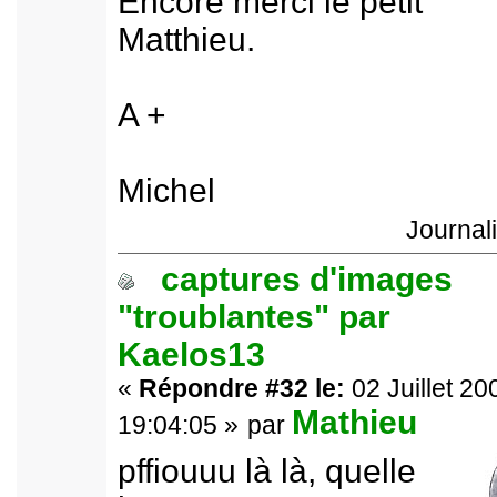
Encore merci le petit
Matthieu.
A +
Michel
Journal
captures d'images
"troublantes" par
Kaelos13
«
Répondre #32 le:
02 Juillet 20
Mathieu
19:04:05 »
par
pffiouuu là là, quelle