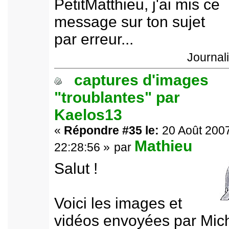
PetitMatthieu, j'ai mis ce
message sur ton sujet
par erreur...
Journal
captures d'images
"troublantes" par
Kaelos13
«
Répondre #35 le:
20 Août 2007
Mathieu
22:28:56 »
par
Salut !
Voici les images et
vidéos envoyées par Mic