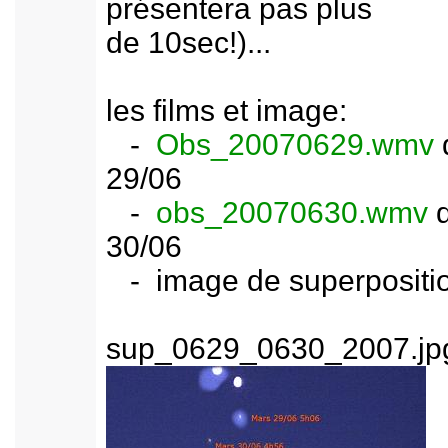
présentera pas plus
de 10sec!)...
les films et image:
-
Obs_20070629.wmv
29/06
-
obs_20070630.wmv
30/06
- image de superpositi
sup_0629_0630_2007.jp