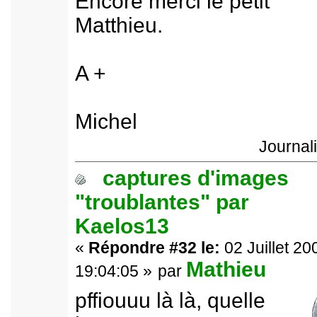
Encore merci le petit
Matthieu.
A +
Michel
Journal
captures d'images
"troublantes" par
Kaelos13
«
Répondre #32 le:
02 Juillet 20
Mathieu
19:04:05 »
par
pffiouuu là là, quelle