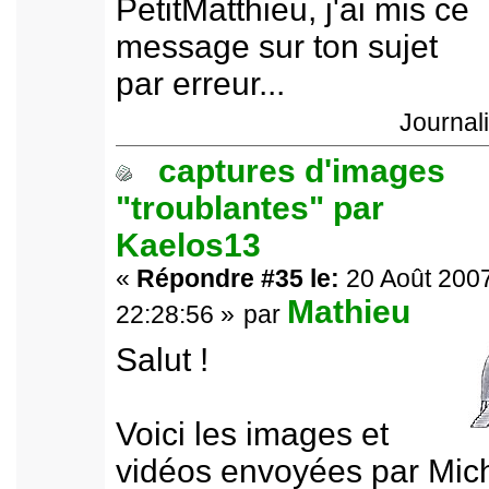
PetitMatthieu, j'ai mis ce
message sur ton sujet
par erreur...
Journal
captures d'images
"troublantes" par
Kaelos13
«
Répondre #35 le:
20 Août 2007
Mathieu
22:28:56 »
par
Salut !
Voici les images et
vidéos envoyées par Mic