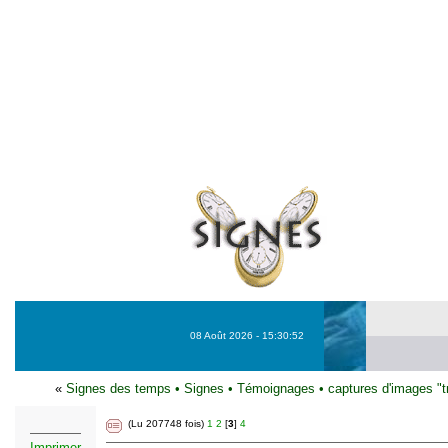
08 Août 2026 - 15:30:52
«
Signes des temps
•
Signes
•
Témoignages
•
captures d'images "t
(Lu 207748 fois)
1
2
[
3
]
4
Imprimer