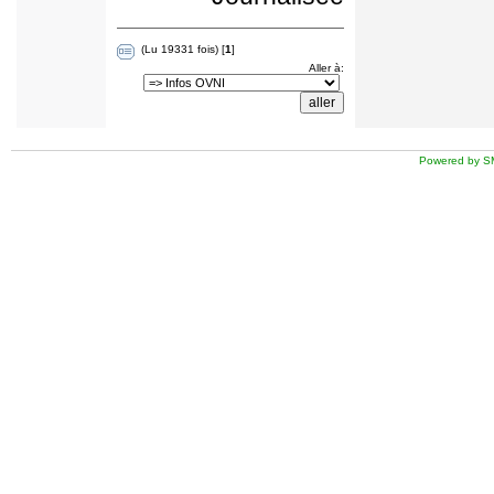
(Lu 19331 fois) [
1
]
Aller à:
Powered by S