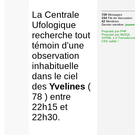
La Centrale
728
Messages
154
Fils de discussion
42
Membres
Ufologique
Dernier membre:
jeanr
Propulsé par PHP
recherche tout
Propulsé par MySQL
XHTML 1.0 Transitionnel
CSS valide !
témoin d'une
observation
inhabituelle
dans le ciel
des
Yvelines
(
78 ) entre
22h15 et
22h30.