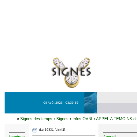
08 Août 2026 - 03:39:35
«
Signes des temps
•
Signes
•
Infos OVNI
•
APPEL A TEMOINS de l
(Lu 19331 fois) [
1
]
Imprimer
Accueil