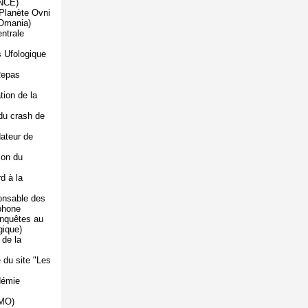
NCE)
Planète Ovni
FOmania)
ntrale
 Ufologique
Repas
ion de la
 du crash de
ateur de
ion du
d à la
onsable des
phone
nquêtes au
gique)
 de la
 du site "Les
démie
MMO)