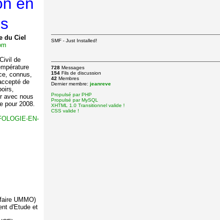
zon en
ns
e du Ciel
SMF - Just Installed!
com
Civil de
température
728
Messages
154
Fils de discussion
nce, connus,
42
Membres
accepté de
Dernier membre:
jeanreve
oirs,
Propulsé par PHP
er avec nous
Propulsé par MySQL
ce pour 2008.
XHTML 1.0 Transitionnel valide !
CSS valide !
-UFOLOGIE-EN-
affaire UMMO)
nt d'Etude et