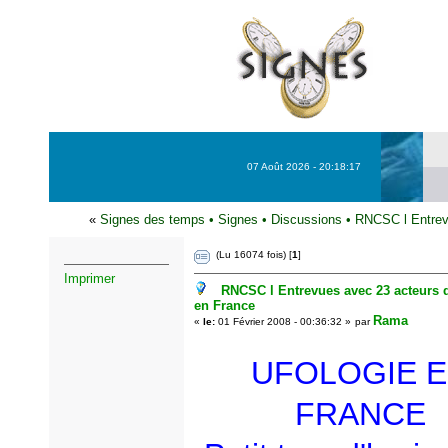
07 Août 2026 - 20:18:17
«
Signes des temps
•
Signes
•
Discussions
•
RNCSC l Entrevu
(Lu 16074 fois) [
1
]
Imprimer
RNCSC l Entrevues avec 23 acteurs d
en France
Rama
«
le:
01 Février 2008 - 00:36:32 »
par
UFOLOGIE 
FRANCE