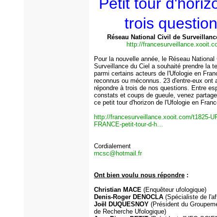
Petit tour d'hori
trois questio
Réseau National Civil de Surveillanc
http://francesurveillance.xooit.
Pour la nouvelle année, le Réseau National 
Surveillance du Ciel a souhaité prendre la 
parmi certains acteurs de l'Ufologie en Fra
reconnus ou méconnus. 23 d'entre-eux ont 
répondre à trois de nos questions. Entre esp
constats et coups de gueule, venez partag
ce petit tour d'horizon de l'Ufologie en Fran
http://francesurveillance.xooit.com/t1825
FRANCE-petit-tour-d-h…
Cordialement
rncsc@hotmail.fr
Ont bien voulu nous répondre
:
Christian MACE
(Enquêteur ufologique)
Denis-Roger DENOCLA
(Spécialiste de l'
Joël DUQUESNOY
(Président du Groupeme
de Recherche Ufologique)