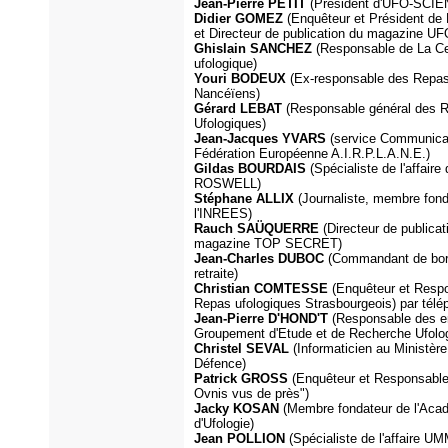
Jean-Pierre PETIT
(Président d'UFO-SCIE
Didier GOMEZ
(Enquêteur et Président de 
et Directeur de publication du magazine U
Ghislain SANCHEZ
(Responsable de La Ce
ufologique)
Youri BODEUX
(Ex-responsable des Repas
Nancéïens)
Gérard LEBAT
(Responsable général des 
Ufologiques)
Jean-Jacques YVARS
(service Communicat
Fédération Européenne A.I.R.P.L.A.N.E.)
Gildas BOURDAIS
(Spécialiste de l'affaire
ROSWELL)
Stéphane ALLIX
(Journaliste, membre fond
l'INREES)
Rauch SAÜQUERRE
(Directeur de publicat
magazine TOP SECRET)
Jean-Charles DUBOC
(Commandant de bor
retraite)
Christian COMTESSE
(Enquêteur et Resp
Repas ufologiques Strasbourgeois) par télé
Jean-Pierre D'HOND'T
(Responsable des e
Groupement d'Etude et de Recherche Ufolo
Christel SEVAL
(Informaticien au Ministère
Défence)
Patrick GROSS
(Enquêteur et Responsable
Ovnis vus de près")
Jacky KOSAN
(Membre fondateur de l'Aca
d'Ufologie)
Jean POLLION
(Spécialiste de l'affaire U