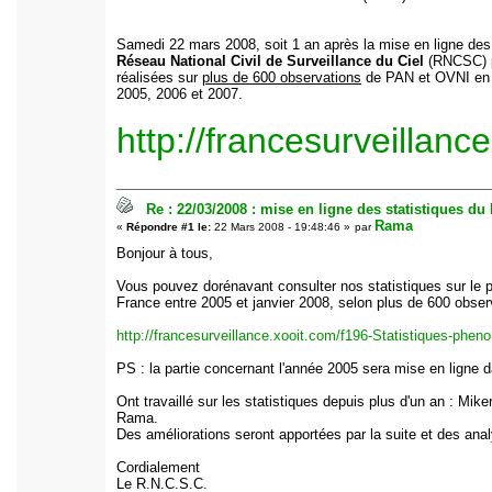
Samedi 22 mars 2008, soit 1 an après la mise en ligne de
Réseau National Civil de Surveillance du Ciel
(RNCSC) p
réalisées sur
plus de 600 observations
de PAN et OVNI en 
2005, 2006 et 2007.
http://francesurveillanc
Re : 22/03/2008 : mise en ligne des statistiques d
Rama
«
Répondre #1 le:
22 Mars 2008 - 19:48:46 »
par
Bonjour à tous,
Vous pouvez dorénavant consulter nos statistiques sur l
France entre 2005 et janvier 2008, selon plus de 600 obs
http://francesurveillance.xooit.com/f196-Statistiques-ph
PS : la partie concernant l'année 2005 sera mise en ligne d
Ont travaillé sur les statistiques depuis plus d'un an : Mike
Rama.
Des améliorations seront apportées par la suite et des anal
Cordialement
Le R.N.C.S.C.