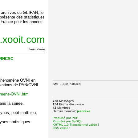
s archives du GEIPAN, le
résente des statistiques
France pour les années
e.xooit.com
Journalisée
u RNCSC
e phénomène OVNI en
SMF - Just Installed!
ervations de PAN/OVNI.
enomene-OVNI.htm
728
Messages
ans la soirée.
154
Fils de discussion
42
Membres
Dernier membre:
jeanreve
rynos, petit matthieu,
Propulsé par PHP
yses statistiques.
Propulsé par MySQL
XHTML 1.0 Transitionnel valide !
CSS valide !