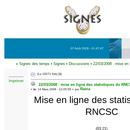
07 Août 2026 - 01:47:47
«
Signes des temps
•
Signes
•
Discussions
•
22/03/2008 : mise en
(Lu 19271 fois) [
1
]
Imprimer
22/03/2008 : mise en ligne des statistiques du RN
Rama
«
le:
14 Mars 2008 - 12:05:59 »
par
Mise en ligne des stati
RNCSC
(03:21)