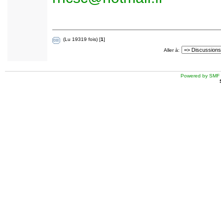
(Lu 19319 fois) [
1
]
Aller à:
Powered by SMF 