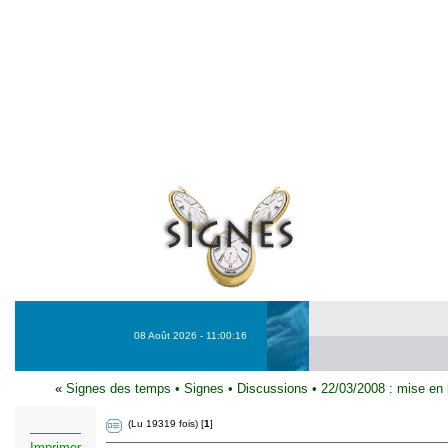
08 Août 2026 - 11:00:16
«
Signes des temps
•
Signes
•
Discussions
•
22/03/2008 : mise en
(Lu 19319 fois) [
1
]
Imprimer