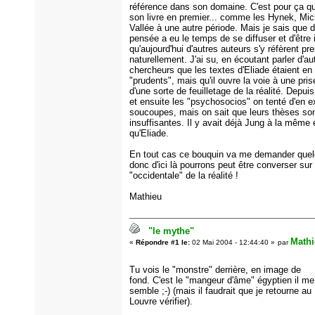
référence dans son domaine. C'est pour ça que
son livre en premier... comme les Hynek, Mic
Vallée à une autre période. Mais je sais que 
pensée a eu le temps de se diffuser et d'être i
qu'aujourd'hui d'autres auteurs s'y réfèrent pr
naturellement. J'ai su, en écoutant parler d'au
chercheurs que les textes d'Eliade étaient en 
"prudents", mais qu'il ouvre la voie à une pr
d'une sorte de feuilletage de la réalité. Depui
et ensuite les "psychosocios" on tenté d'en ex
soucoupes, mais on sait que leurs thèses so
insuffisantes. Il y avait déjà Jung à la même
qu'Eliade.
En tout cas ce bouquin va me demander que
donc d'ici là pourrons peut être converser sur 
"occidentale" de la réalité !
Mathieu
"le mythe"
Mathi
«
Répondre #1 le:
02 Mai 2004 - 12:44:40 »
par
Tu vois le "monstre" derrière, en image de
fond. C'est le "mangeur d'âme" égyptien il me
semble ;-) (mais il faudrait que je retourne au
Louvre vérifier).