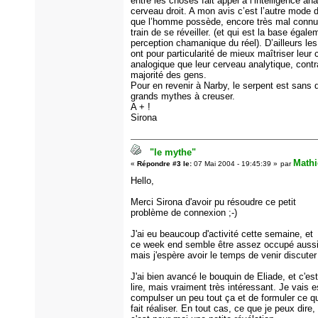
entre les choses fait appel à l’intelligence an
cerveau droit. A mon avis c’est l’autre mode d
que l’homme possède, encore très mal connu,
train de se réveiller. (et qui est la base égale
perception chamanique du réel). D’ailleurs le
ont pour particularité de mieux maîtriser leur
analogique que leur cerveau analytique, contr
majorité des gens.
Pour en revenir à Narby, le serpent est sans 
grands mythes à creuser.
A + !
Sirona
"le mythe"
Mathi
«
Répondre #3 le:
07 Mai 2004 - 19:45:39 »
par
Hello,
Merci Sirona d'avoir pu résoudre ce petit
problème de connexion ;-)
J'ai eu beaucoup d'activité cette semaine, et
ce week end semble être assez occupé aussi
mais j'espère avoir le temps de venir discuter 
J'ai bien avancé le bouquin de Eliade, et c'es
lire, mais vraiment très intéressant. Je vais 
compulser un peu tout ça et de formuler ce q
fait réaliser. En tout cas, ce que je peux dire,