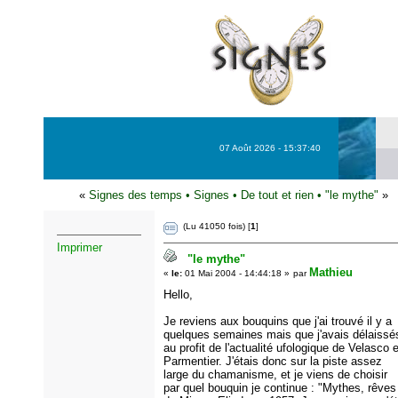
07 Août 2026 - 15:37:40
«
Signes des temps
•
Signes
•
De tout et rien
•
"le mythe"
»
(Lu 41050 fois) [
1
]
Imprimer
"le mythe"
Mathieu
«
le:
01 Mai 2004 - 14:44:18 »
par
Hello,
Je reviens aux bouquins que j'ai trouvé il y a
quelques semaines mais que j'avais délaissé
au profit de l'actualité ufologique de Velasco e
Parmentier. J'étais donc sur la piste assez
large du chamanisme, et je viens de choisir
par quel bouquin je continue : "Mythes, rêves