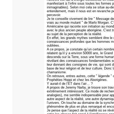
manifestant à l’infini sous toutes les formes p
inimaginables). Selon moi cela se situe au-de
entendement, mais il nous est en revanche po
percevoir.
Je te conseille vivement de lire " Message 
vrais au monde mutant " de Marlo Morgan. C’
Américaine qui raconte son initiation au monde
avec le plus ancien peuple aborigène. C’est tr
au sujet de la perception de la réalité.
En effet, les grands mythes semblent être le r
connaissances profondes que les hommes m
oubliées.
A ce propos, je constate qu’un certain nombr
relatent qu’il y a environ 50000 ans, le Grand 
descendu sur la Terre, sous une forme human
révélant des connaissances fondamentales sur
leur donnant des consignes de vie, qui sont 
base de leur religion et de leur culture. Donc 
chamanisme.
On retrouve, entres autres, cette " légende " 
Prophéties Hoppi et chez les Aborigènes.
Y aurait-il de l’ET dans l’air… ?
A propos de Jeremy Narby, je trouve son trava
extrêmement intéressant. Ce mode de recherc
analogies), me semble indispensable pour ap
autre aspect de la réalité, une autre dynamiq
l’univers. On touche au domaine de la synchro
phénomène de plus en plus remarqué et encor
Je pense que l’aspect de la réalité où se révè