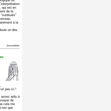
alogique du
’interprétation
 qui est en
ment de la
s "surdoués"
 cerveau
airement à la
doute un des
Journalisée
eu
,
un peu ici !
t assez ardu à
essayer de
ue cela me
 c'est que