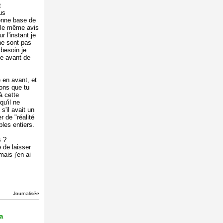
t
us
onne base de
 le même avis
r l'instant je
 ne sont pas
 besoin je
me avant de
e en avant, et
ions que tu
 à cette
u'il ne
 s'il avait un
er de "réalité
les entiers.
s ?
 de laisser
mais j'en ai
Journalisée
a