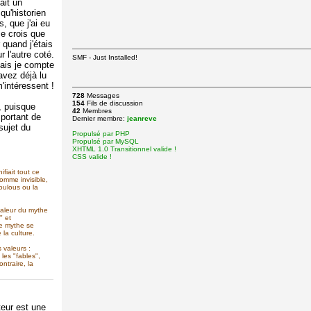
ait un
qu'historien
, que j'ai eu
Je crois que
 quand j'étais
 l'autre coté.
SMF - Just Installed!
ais je compte
avez déjà lu
intéressent !
728
Messages
154
Fils de discussion
, puisque
42
Membres
mportant de
Dernier membre:
jeanreve
sujet du
Propulsé par PHP
Propulsé par MySQL
XHTML 1.0 Transitionnel valide !
CSS valide !
fiait tout ce
homme invisible,
oulous ou la
aleur du mythe
" et
le mythe se
la culture.
 valeurs :
les "fables",
ntraire, la
eur est une