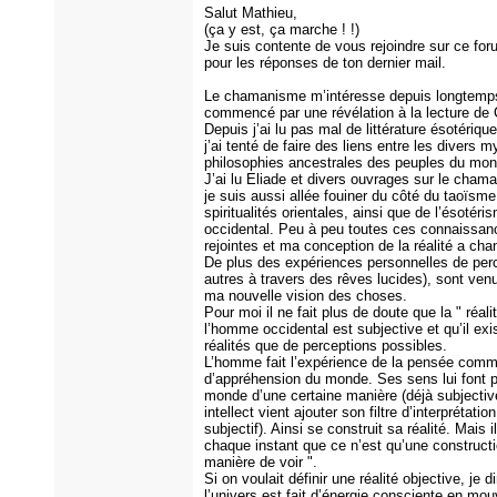
Salut Mathieu,
(ça y est, ça marche ! !)
Je suis contente de vous rejoindre sur ce for
pour les réponses de ton dernier mail.
Le chamanisme m’intéresse depuis longtemps
commencé par une révélation à la lecture de
Depuis j’ai lu pas mal de littérature ésotérique 
j’ai tenté de faire des liens entre les divers m
philosophies ancestrales des peuples du mond
J’ai lu Eliade et divers ouvrages sur le cha
je suis aussi allée fouiner du côté du taoïsme
spiritualités orientales, ainsi que de l’ésotéri
occidental. Peu à peu toutes ces connaissan
rejointes et ma conception de la réalité a cha
De plus des expériences personnelles de perc
autres à travers des rêves lucides), sont ve
ma nouvelle vision des choses.
Pour moi il ne fait plus de doute que la " réali
l’homme occidental est subjective et qu’il exi
réalités que de perceptions possibles.
L’homme fait l’expérience de la pensée comm
d’appréhension du monde. Ses sens lui font p
monde d’une certaine manière (déjà subjectiv
intellect vient ajouter son filtre d’interprétatio
subjectif). Ainsi se construit sa réalité. Mais i
chaque instant que ce n’est qu’une constructi
manière de voir ".
Si on voulait définir une réalité objective, je d
l’univers est fait d’énergie consciente en mo