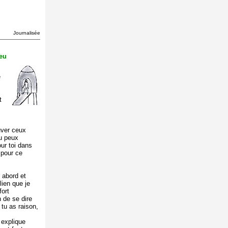
Journalisée
eu
e
t
uver ceux
tu peux
ur toi dans
 pour ce
 abord et
lien que je
fort
 de se dire
 tu as raison,
 explique