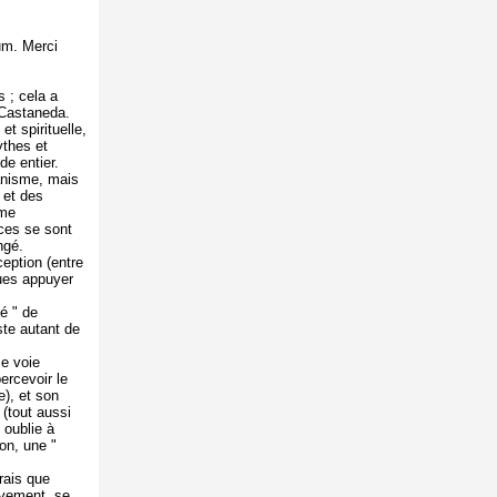
um. Merci
 ; cela a
 Castaneda.
et spirituelle,
ythes et
e entier.
manisme, mais
 et des
sme
ces se sont
ngé.
eption (entre
nues appuyer
té " de
ste autant de
e voie
ercevoir le
e), et son
n (tout aussi
l oublie à
on, une "
irais que
uvement, se