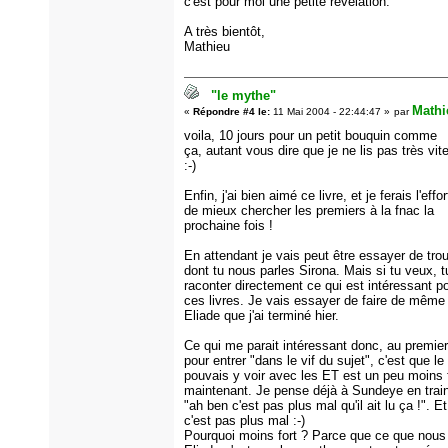
c'est pour moi une petite révélation.
A très bientôt,
Mathieu
"le mythe"
Mathi
«
Répondre #4 le:
11 Mai 2004 - 22:44:47 »
par
voila, 10 jours pour un petit bouquin comme
ça, autant vous dire que je ne lis pas très vit
:-)
Enfin, j'ai bien aimé ce livre, et je ferais l'effor
de mieux chercher les premiers à la fnac la
prochaine fois !
En attendant je vais peut être essayer de tro
dont tu nous parles Sirona. Mais si tu veux, 
raconter directement ce qui est intéressant po
ces livres. Je vais essayer de faire de même
Eliade que j'ai terminé hier.
Ce qui me parait intéressant donc, au premier
pour entrer "dans le vif du sujet", c'est que le 
pouvais y voir avec les ET est un peu moins 
maintenant. Je pense déjà à Sundeye en train
"ah ben c'est pas plus mal qu'il ait lu ça !". Et
c'est pas plus mal :-)
Pourquoi moins fort ? Parce que ce que nous