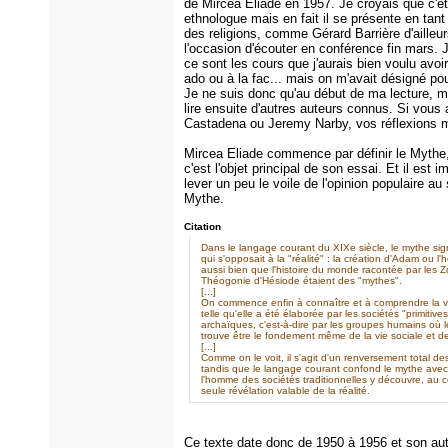
de Mircea Eliade en 1957. Je croyais que c'ét
ethnologue mais en fait il se présente en tant 
des religions, comme Gérard Barrière d'ailleurs
l'occasion d'écouter en conférence fin mars. 
ce sont les cours que j'aurais bien voulu avoir
ado ou à la fac... mais on m'avait désigné pour
Je ne suis donc qu'au début de ma lecture, m
lire ensuite d'autres auteurs connus. Si vous 
Castadena ou Jeremy Narby, vos réflexions m'
Mircea Eliade commence par définir le Mythe
c'est l'objet principal de son essai. Et il est i
lever un peu le voile de l'opinion populaire au 
Mythe.
Citation
Dans le langage courant du XIXe siècle, le mythe signi
qui s'opposait à la "réalité" : la création d'Adam ou l'
aussi bien que l'histoire du monde racontée par les Z
Théogonie d'Hésiode étaient des "mythes".
[...]
On commence enfin à connaître et à comprendre la v
telle qu'elle a été élaborée par les sociétés "primitives
archaïques, c'est-à-dire par les groupes humains où 
trouve être le fondement même de la vie sociale et de 
[...]
Comme on le voit, il s'agit d'un renversement total des
tandis que le langage courant confond le mythe avec 
l'homme des sociétés traditionnelles y découvre, au co
seule révélation valable de la réalité.
Ce texte date donc de 1950 à 1956 et son aut