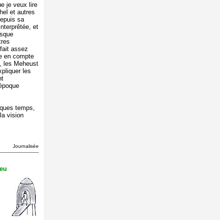
 je veux lire
hel et autres
depuis sa
nterprêtée, et
esque
tres
fait assez
ise en compte
s, les Meheust
pliquer les
nt
 époque
lques temps,
la vision
Journalisée
eu