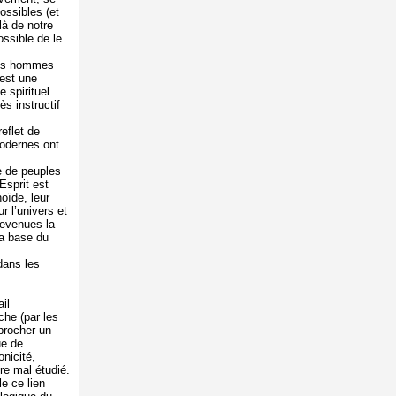
ossibles (et
là de notre
ssible de le
des hommes
est une
 spirituel
ès instructif
eflet de
odernes ont
e de peuples
Esprit est
oïde, leur
 l’univers et
devenues la
la base du
dans les
il
he (par les
procher un
ue de
nicité,
e mal étudié.
le ce lien