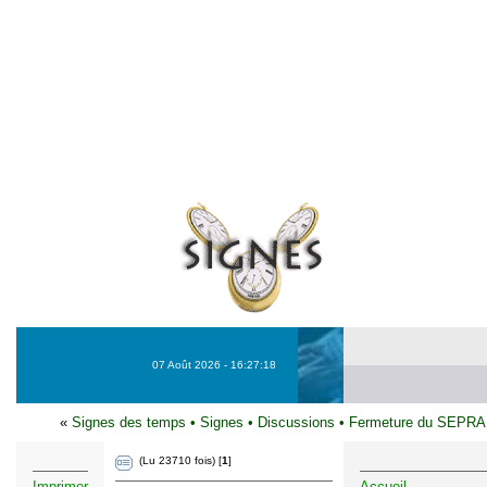
07 Août 2026 - 16:27:18
«
Signes des temps
•
Signes
•
Discussions
•
Fermeture du SEPRA,
(Lu 23710 fois) [
1
]
Imprimer
Accueil