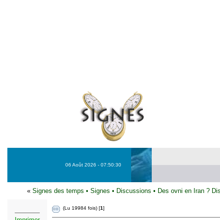
06 Août 2026 - 07:50:30
«
Signes des temps
•
Signes
•
Discussions
•
Des ovni en Iran ? Di
(Lu 19984 fois) [
1
]
Imprimer