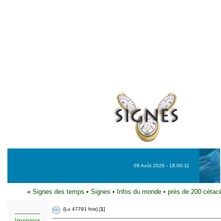
09 Août 2026 - 18:00:11
«
Signes des temps
•
Signes
•
Infos du monde
•
près de 200 cétacé
(Lu 47791 fois) [
1
]
Imprimer