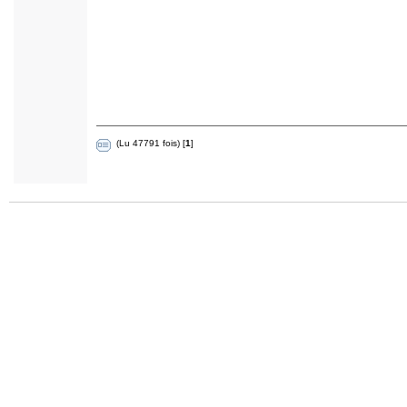
(Lu 47791 fois) [
1
]