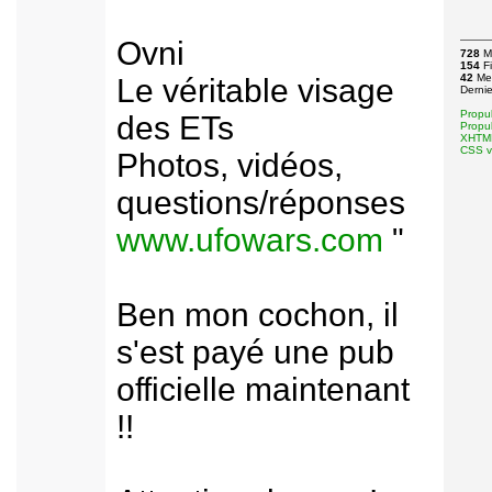
Ovni
728
M
154
Fi
42
Me
Le véritable visage
Derni
Propu
des ETs
Propu
XHTML 
CSS va
Photos, vidéos,
questions/réponses
www.ufowars.com
"
Ben mon cochon, il
s'est payé une pub
officielle maintenant
!!