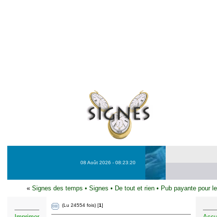
08 Août 2026 - 08:23:20
«
Signes des temps
•
Signes
•
De tout et rien
•
Pub payante pour le
(Lu 24554 fois) [
1
]
Imprimer
Accu