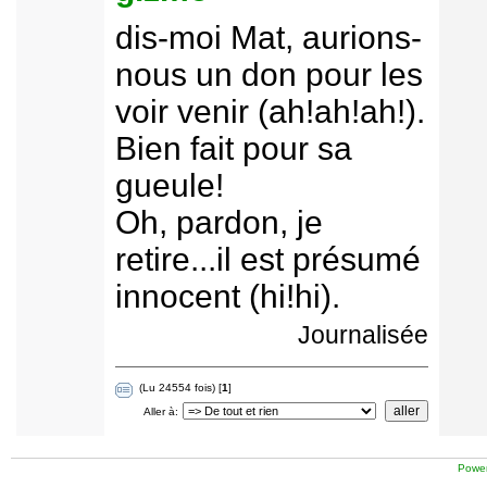
dis-moi Mat, aurions-
nous un don pour les
voir venir (ah!ah!ah!).
Bien fait pour sa
gueule!
Oh, pardon, je
retire...il est présumé
innocent (hi!hi).
Journalisée
(Lu 24554 fois) [
1
]
Aller à:
Power