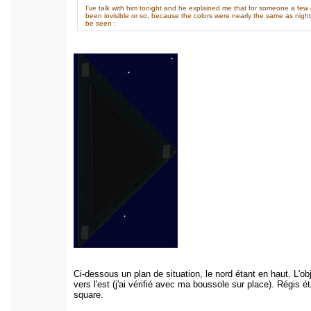
I've talk with him tonight and he explained me that for someone a few
been invisible or so, because the colors were nearly the same as night-s
be seen :
Ci-dessous un plan de situation, le nord étant en haut. L'ob
vers l'est (j'ai vérifié avec ma boussole sur place). Régis é
square.