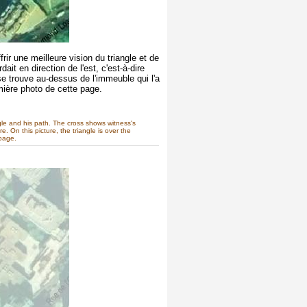
frir une meilleure vision du triangle et de
dait en direction de l'est, c'est-à-dire
 se trouve au-dessus de l'immeuble qui l'a
ière photo de cette page.
le and his path. The cross shows witness's
e. On this picture, the triangle is over the
 page.