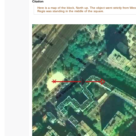
Citation
Here is a map of the block, North up. The object went strictly from Wes
Regis was standing in the middle of the square.