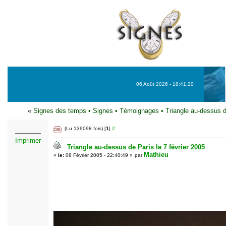
06 Août 2026 - 18:41:20
«
Signes des temps
•
Signes
•
Témoignages
•
Triangle au-dessus d
(Lu 139098 fois) [
1
]
2
Imprimer
Triangle au-dessus de Paris le 7 février 2005
Mathieu
«
le:
08 Février 2005 - 22:40:49 »
par