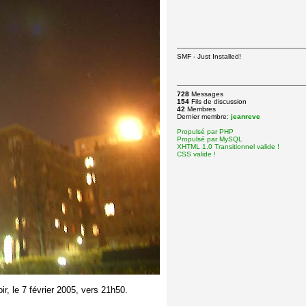
SMF - Just Installed!
728
Messages
154
Fils de discussion
42
Membres
Dernier membre:
jeanreve
Propulsé par PHP
Propulsé par MySQL
XHTML 1.0 Transitionnel valide !
CSS valide !
ir, le 7 février 2005, vers 21h50.