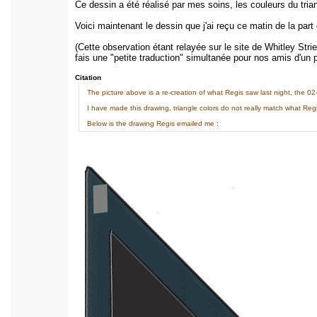
Ce dessin a été réalisé par mes soins, les couleurs du tria
Voici maintenant le dessin que j'ai reçu ce matin de la part
(Cette observation étant relayée sur le site de Whitley Stri
fais une "petite traduction" simultanée pour nos amis d'un 
Citation
The picture above is a re-creation of what Regis saw last night, the 
I have made this drawing, triangle colors do not really match what Reg
Below is the drawing Regis emailed me :