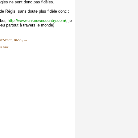
ngles ne sont donc pas fidèles.
 de Régis, sans doute plus fidèle donc :
eber,
http://www.unknowncountry.com/
, je
peu partout à travers le monde)
02-07-2005, 9h50 pm.
is saw.