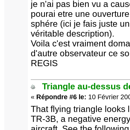
je n'ai pas bien vu a caus
pourai etre une ouvertur
sphére (ici je fais juste 
véritable description).
Voila c'est vraiment domag
d'autre observateur ce soi
REGIS
Triangle au-dessus de
«
Répondre #6 le:
10 Février 200
That flying triangle looks
TR-3B, a negative energy 
aircraft. See the following