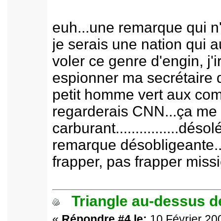
euh...une remarque qui n'
je serais une nation qui a
voler ce genre d'engin, j'
espionner ma secrétaire d'
petit homme vert aux com
regarderais CNN...ça me 
carburant................déso
remarque désobligeante...
frapper, pas frapper missi
Triangle au-dessus de
«
Répondre #4 le:
10 Février 200