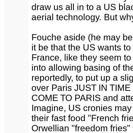
draw us all in to a US bla
aerial technology. But wh
Fouche aside (he may be 
it be that the US wants t
France, like they seem t
into allowing basing of th
reportedly, to put up a sli
over Paris JUST IN TIM
COME TO PARIS and att
Imagine, US cronies may 
their fast food "French fri
Orwellian "freedom fries"