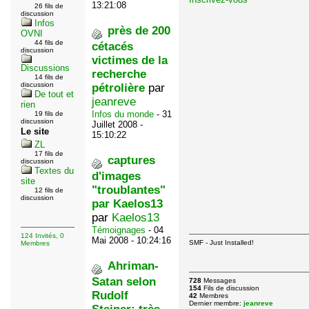
13:21:08
26 fils de
discussion
Infos
près de 200
OVNI
44 fils de
cétacés
discussion
victimes de la
Discussions
recherche
14 fils de
discussion
pétrolière
par
De tout et
jeanreve
rien
Infos du monde
- 31
19 fils de
discussion
Juillet 2008 -
Le site
15:10:22
ZL
17 fils de
captures
discussion
Textes du
d'images
site
"troublantes"
12 fils de
discussion
par Kaelos13
par
Kaelos13
Témoignages
- 04
124 Invités, 0
Mai 2008 - 10:24:16
SMF - Just Installed!
Membres
Ahriman-
Satan selon
728
Messages
154
Fils de discussion
Rudolf
42
Membres
Dernier membre:
jeanreve