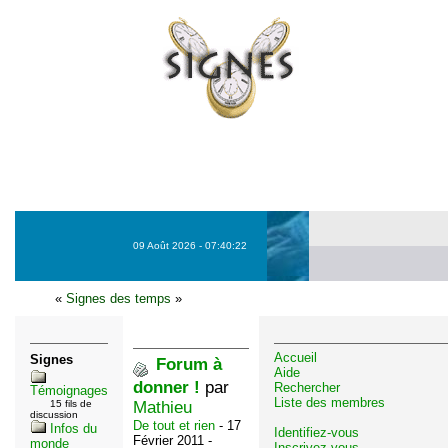
09 Août 2026 - 07:40:22
«
Signes des temps
»
Accueil
Signes
Forum à
Aide
donner !
par
Rechercher
Témoignages
Liste des membres
15 fils de
Mathieu
discussion
De tout et rien
- 17
Infos du
Identifiez-vous
Février 2011 -
monde
Inscrivez-vous