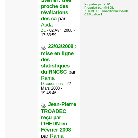
Steiner: très
Propulsé par PHP
proche des
Propulsé par MySQL
XHTML 1.0 Transitionnel valide !
révélations
CSS valide !
des ca
par
Auda
ZL
- 02 Avril 2008 -
17:33:59
22/03/2008 :
mise en ligne
des
statistiques
du RNCSC
par
Rama
Discussions
- 22
Mars 2008 -
19:48:46
Jean-Pierre
TROADEC
reçu par
l'IHEDN en
Février 2008
par
Rama