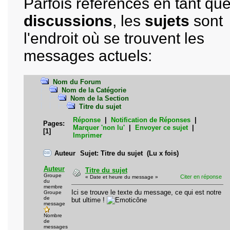
Parfois référencés en tant qu
discussions
, les
sujets
sont
l'endroit où se trouvent les
messages actuels:
Nom du Forum
Nom de la Catégorie
Nom de la Section
Titre du sujet
Réponse
|
Notification de Réponses
|
Pages:
Marquer 'non lu'
|
Envoyer ce sujet
|
[
1
]
Imprimer
Auteur
Sujet: Titre du sujet (Lu x fois)
Auteur
Titre du sujet
Groupe
Citer en réponse
« Date et heure du message »
du
membre
Ici se trouve le texte du message, ce qui est notre
Groupe
de
but ultime !
message
Nombre
de
messages