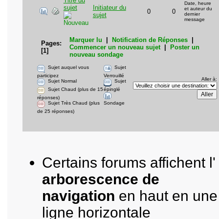
Titre du
Date, heure
sujet
Initiateur du
et auteur du
0
0
sujet
dernier
message
Marquer lu
|
Notification de Réponses
|
Pages:
Commencer un nouveau sujet
|
Poster un
[
1
]
nouveau sondage
Sujet auquel vous
Sujet
participez
Verrouillé
Aller à
:
Sujet Normal
Sujet
Sujet Chaud (plus de 15
épinglé
réponses)
Sujet Très Chaud (plus
Sondage
de 25 réponses)
Certains forums affichent l'
arborescence de
navigation
en haut en une
ligne horizontale