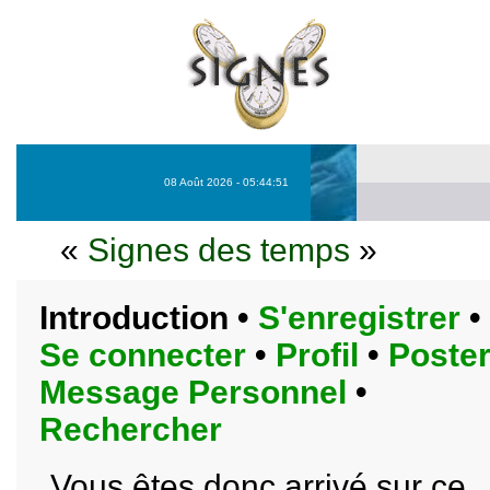
08 Août 2026 - 05:44:51
«
Signes des temps
»
Introduction
•
S'enregistrer
•
Se connecter
•
Profil
•
Poste
Message Personnel
•
Rechercher
Vous êtes donc arrivé sur ce