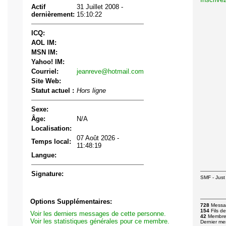
Actif
31 Juillet 2008 -
dernièrement:
15:10:22
ICQ:
AOL IM:
MSN IM:
Yahoo! IM:
Courriel:
jeanreve@hotmail.com
Site Web:
Statut actuel :
Hors ligne
Sexe:
Âge:
N/A
Localisation:
07 Août 2026 -
Temps local:
11:48:19
Langue:
Signature:
SMF - Just 
Options Supplémentaires:
728
Messa
154
Fils de
Voir les derniers messages de cette personne.
42
Membre
Voir les statistiques générales pour ce membre.
Dernier m