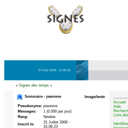
07 Août 2026 - 11:48:19
«
Signes des temps
»
Sommaire - jeanreve
Image/texte
Accueil
Pseudonyme:
jeanreve
Aide
Recherc
Messages:
1 (0,000 par jour)
Liste d
Rang:
Newbie
31 Juillet 2008 -
Identifie
Inscrit le:
15:06:23
Inscrive