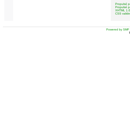
Propulsé 
Propulsé 
XHTML 1.0 
CSS valide
Powered by SMF 