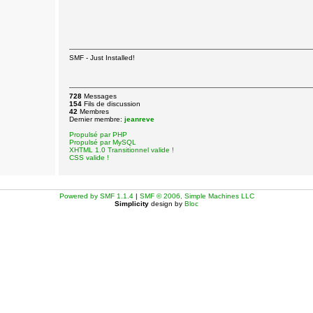
SMF - Just Installed!
728
Messages
154
Fils de discussion
42
Membres
Dernier membre:
jeanreve
Propulsé par PHP
Propulsé par MySQL
XHTML 1.0 Transitionnel valide !
CSS valide !
Powered by SMF 1.1.4
|
SMF © 2006, Simple Machines LLC
Simplicity
design by
Bloc