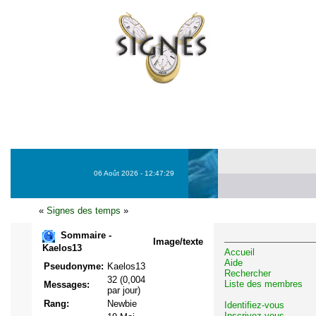
06 Août 2026 - 12:47:29
«
Signes des temps
»
Sommaire -
Image/texte
Kaelos13
Accueil
Aide
Pseudonyme:
Kaelos13
Rechercher
32 (0,004
Liste des membres
Messages:
par jour)
Rang:
Newbie
Identifiez-vous
Inscrivez-vous