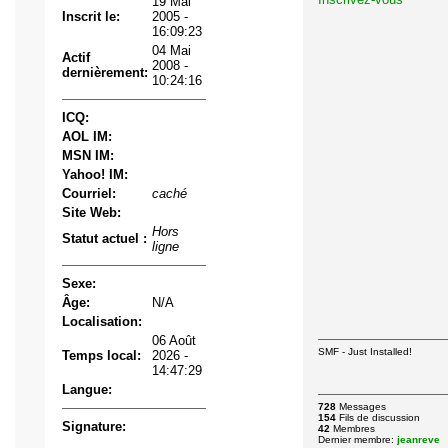
19 Mai
Inscrit le:
2005 -
16:09:23
04 Mai
Actif
2008 -
dernièrement:
10:24:16
ICQ:
AOL IM:
MSN IM:
Yahoo! IM:
Courriel:
caché
Site Web:
Hors
Statut actuel :
ligne
Sexe:
Âge:
N/A
Localisation:
06 Août
SMF - Just Installed!
Temps local:
2026 -
14:47:29
Langue:
728
Messages
154
Fils de discussion
Signature:
42
Membres
Dernier membre:
jeanreve