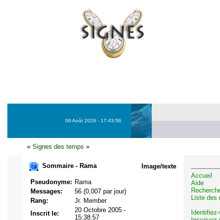
06 Août 2026 - 17:43:56
«
Signes des temps
»
Sommaire - Rama
Image/texte
Accueil
Pseudonyme:
Rama
Aide
Recherch
Messages:
56 (0,007 par jour)
Liste des
Rang:
Jr. Member
20 Octobre 2005 -
Identifiez
Inscrit le:
15:38:57
Inscrivez