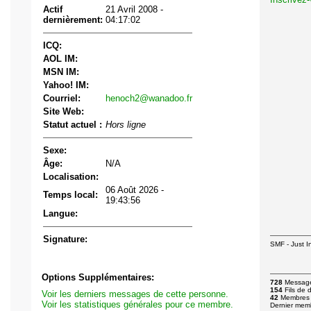
Actif
21 Avril 2008 -
dernièrement:
04:17:02
ICQ:
AOL IM:
MSN IM:
Yahoo! IM:
Courriel:
henoch2@wanadoo.fr
Site Web:
Statut actuel :
Hors ligne
Sexe:
Âge:
N/A
Localisation:
06 Août 2026 -
Temps local:
19:43:56
Langue:
Signature:
SMF - Just In
Options Supplémentaires:
728
Messag
154
Fils de 
Voir les derniers messages de cette personne.
42
Membres
Voir les statistiques générales pour ce membre.
Dernier mem