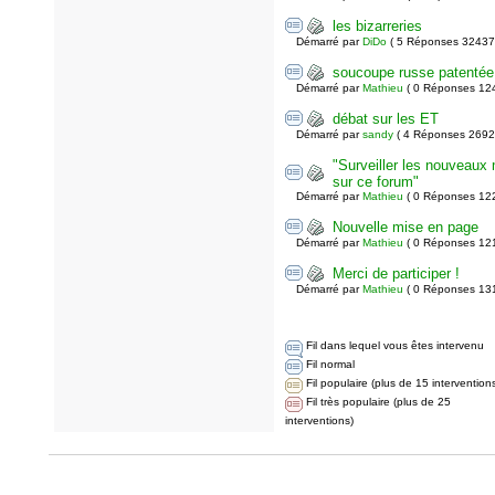
les bizarreries
Démarré par
DiDo
( 5 Réponses 32437
soucoupe russe patentée
Démarré par
Mathieu
( 0 Réponses 12
débat sur les ET
Démarré par
sandy
( 4 Réponses 2692
"Surveiller les nouveau
sur ce forum"
Démarré par
Mathieu
( 0 Réponses 12
Nouvelle mise en page
Démarré par
Mathieu
( 0 Réponses 12
Merci de participer !
Démarré par
Mathieu
( 0 Réponses 13
Fil dans lequel vous êtes intervenu
Fil normal
Fil populaire (plus de 15 intervention
Fil très populaire (plus de 25
interventions)