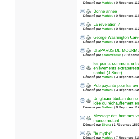
Démarré par
Mathieu
( 0 Réponses 11
Bonne année
Démarré par
Mathieu
( 0 Réponses 11
La révélation ?
Démarré par
Mathieu
( 0 Réponses 11
George Washington Carv
Démarré par
Mathieu
( 0 Réponses 11
DISPARUS DE MOURM
Démarré par
psammétique
( 0 Réponse
les points communs entr
enlèvements extraterrest
sabbat (J Sider)
Démarré par
Mathieu
( 3 Réponses 24
Pub payante pour les ovn
Démarré par
Mathieu
( 3 Réponses 24
Un glacier tibétain donn
idée du réchauffement en
Démarré par
Mathieu
( 0 Réponses 11
Message des hommes vr
monde mutant
Démarré par
Sirona
( 1 Réponses 1865
"le mythe"
Démarré par
Mathieu
( 7 Réponses 41