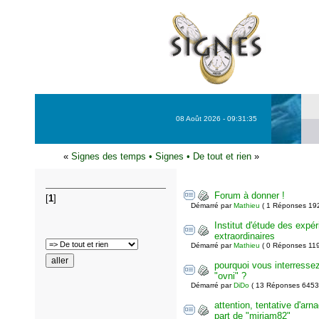
08 Août 2026 - 09:31:35
«
Signes des temps
•
Signes
•
De tout et rien
»
Forum à donner !
[
1
]
Démarré par
Mathieu
( 1 Réponses 19
Institut d'étude des expé
extraordinaires
Démarré par
Mathieu
( 0 Réponses 11
pourquoi vous interresse
"ovni" ?
Démarré par
DiDo
( 13 Réponses 6453
attention, tentative d'arn
part de "miriam82"