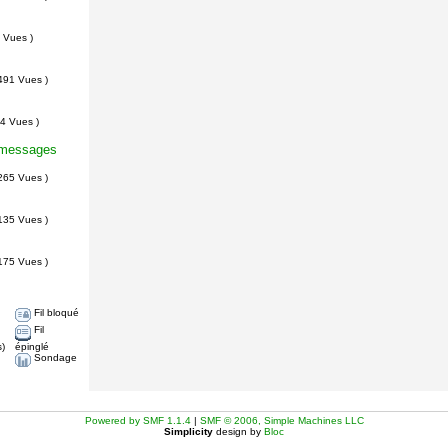
 Vues )
491 Vues )
4 Vues )
x messages
265 Vues )
135 Vues )
175 Vues )
Fil bloqué
Fil
s)
épinglé
Sondage
Powered by SMF 1.1.4
|
SMF © 2006, Simple Machines LLC
Simplicity
design by
Bloc