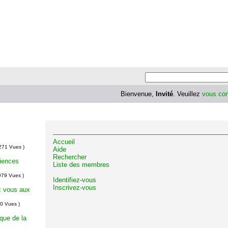
Bienvenue,
Invité
. Veuillez
vous con
Accueil
271 Vues )
Aide
Rechercher
riences
Liste des membres
979 Vues )
Identifiez-vous
Inscrivez-vous
z vous aux
0 Vues )
aque de la