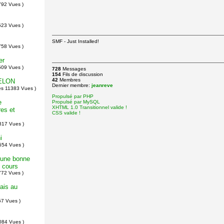
792 Vues )
523 Vues )
SMF - Just Installed!
758 Vues )
er
509 Vues )
728
Messages
154
Fils de discussion
42
Membres
ELON
Dernier membre:
jeanreve
s 11383 Vues )
Propulsé par PHP
e
Propulsé par MySQL
XHTML 1.0 Transitionnel valide !
res et
CSS valide !
817 Vues )
i
554 Vues )
e une bonne
 cours
772 Vues )
ais au
7 Vues )
084 Vues )