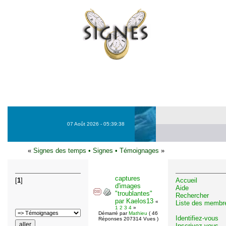
07 Août 2026 - 05:39:38
«
Signes des temps
•
Signes
•
Témoignages
»
captures
[
1
]
Accueil
d'images
Aide
"troublantes"
Rechercher
par Kaelos13
«
Liste des membr
1
2
3
4
»
Démarré par
Mathieu
( 46
Identifiez-vous
Réponses 207314 Vues )
Inscrivez-vous