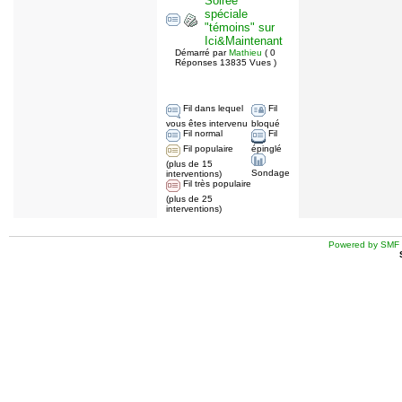
Soirée
spéciale
"témoins" sur
Ici&Maintenant
Démarré par
Mathieu
( 0
Réponses 13835 Vues )
Fil dans lequel
Fil
vous êtes intervenu
bloqué
Fil normal
Fil
Fil populaire
épinglé
(plus de 15
Sondage
interventions)
Fil très populaire
(plus de 25
interventions)
Powered by SMF 