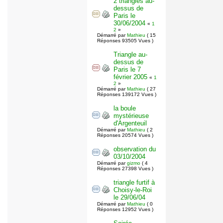
2 triangles au-
dessus de
Paris le
30/06/2004
«
1
2
»
Démarré par
Mathieu
( 15
Réponses 93505 Vues )
Triangle au-
dessus de
Paris le 7
février 2005
«
1
2
»
Démarré par
Mathieu
( 27
Réponses 139172 Vues )
la boule
mystérieuse
d'Argenteuil
Démarré par
Mathieu
( 2
Réponses 20574 Vues )
observation du
03/10/2004
Démarré par
gizmo
( 4
Réponses 27398 Vues )
triangle furtif à
Choisy-le-Roi
le 29/06/04
Démarré par
Mathieu
( 0
Réponses 12952 Vues )