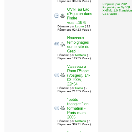
Réponses 38206 Vues )
Propulsé par PHP
Propulsé par MySQL
OVNI au Lac
XHTML 1.0 Transitionn
d'Eguzon dans
CSS valide !
l'Indre
vers...1979
Démarré par
Loutre
( 12
Réponses 62423 Vues )
Nouveaux
témoignages
sur le site du
Grepi !
Démarré par
Mathieu
( 0
Réponses 12735 Vues )
Vaisseau à
Raon-l'Etape
(Vosges), 14-
03-2005,
22h54
Démarré par
Rama
( 2
Réponses 21455 Vues )
"petits
triangles" en
formation -
Paris mars
2005
Démarré par
Mathieu
( 6
Réponses 38271 Vues )