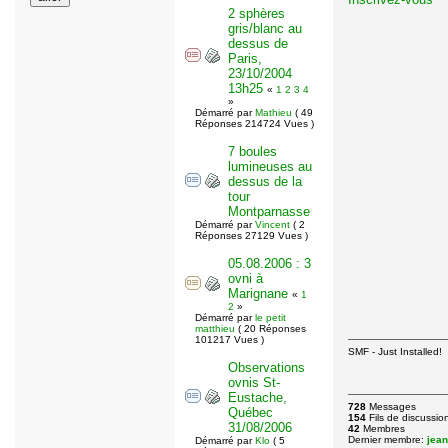
2 sphères
gris/blanc au
dessus de
Paris,
23/10/2004
13h25
«
1
2
3
4
»
Démarré par
Mathieu
( 49
Réponses 214724 Vues )
7 boules
lumineuses au
dessus de la
tour
Montparnasse
Démarré par
Vincent
( 2
Réponses 27129 Vues )
05.08.2006 : 3
ovni à
Marignane
«
1
2
»
Démarré par
le petit
matthieu
( 20 Réponses
101217 Vues )
SMF - Just Installed!
Observations
ovnis St-
Eustache,
728
Messages
Québec
154
Fils de discussio
31/08/2006
42
Membres
Dernier membre:
jea
Démarré par
Klo
( 5