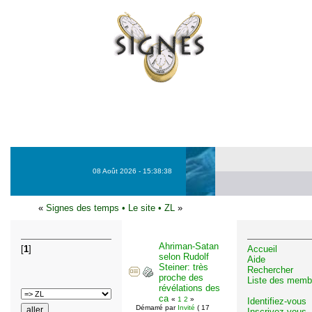
08 Août 2026 - 15:38:38
«
Signes des temps
•
Le site
•
ZL
»
Ahriman-Satan
[
1
]
Accueil
selon Rudolf
Aide
Steiner: très
Rechercher
proche des
Liste des memb
révélations des
ca
«
1
2
»
Identifiez-vous
Démarré par
Invité
( 17
Inscrivez-vous