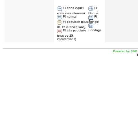
Fil dans lequel
Fil
vous êtes intervenu
bloqué
Fil normal
Fil
Fil populaire (plus
épinglé
de 15 interventions)
Sondage
Fil très populaire
(plus de 25
interventions)
Powered by SMF 