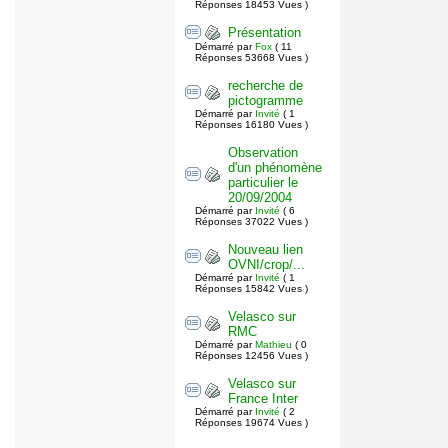
Réponses 18453 Vues )
Présentation
Démarré par
Fox
( 11
Réponses 53668 Vues )
recherche de
pictogramme
Démarré par
Invité
( 1
Réponses 16180 Vues )
Observation
d'un phénomène
particulier le
20/09/2004
Démarré par
Invité
( 6
Réponses 37022 Vues )
Nouveau lien
OVNI/crop/...
Démarré par
Invité
( 1
Réponses 15842 Vues )
Velasco sur
RMC
Démarré par
Mathieu
( 0
Réponses 12456 Vues )
Velasco sur
France Inter
Démarré par
Invité
( 2
Réponses 19674 Vues )