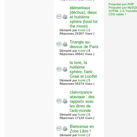
Propulsé par PHP
élémentaux
Propulsé par MySQ
XHTML 1.0 Transitio
(déchus), dieux
CSS valide !
et huitième
sphère (food for
the moon)
Démarré par
Invité
( 2
Réponses 26367 Vues )
Triangle au-
dessus de Paris
Démarré par
Invité
( 6
Réponses 36641 Vues )
la lune, la
huitième
sphère, l'anti-
Graal et Lucifer
Démarré par
Invité
( 5
Réponses 56374 Vues )
clairvoyance
atavique : des
rapports avec
les êtres de
l'anti-monde
Démarré par
Invité
( 0
Réponses 17133 Vues )
Bienvenue en
Zone Libre !
Démarré par
Invité
( 2