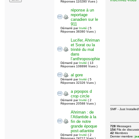
Réponses 110280 Vues )
réponse à un
reportage
canadien sur le
911
Démarré par
Invité
( 5
Réponses 38380 Vues )
Lucifer, Ahriman
et Sorat ou la
trinité du mal
dans
l’anthroposophie
Démarré par
Invité
( 13
Réponses 108896 Vues )
al gore
Démarré par
Invité
( 5
Réponses 32326 Vues )
a prpopos d
crop circle
Démarré par
Invité
( 2
Réponses 20588 Vues )
SMF - Just Installed
Ahriman : de
l’Atlantide à la
fin de notre
grande époque
728
Messages
154
Fils de discussi
post-atlantée
42
Membres
Démarré par
Invité
( 2
Dernier membre:
je
Réponses 24212 Vues )