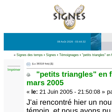
08 Août 2026 - 03:44:32
«
Signes des temps
•
Signes
•
Témoignages
•
"petits triangles" en
(Lu 38318 fois) [
1
]
Imprimer
"petits triangles" en 
mars 2005
«
le:
21 Juin 2005 - 21:50:08 »
p
J'ai rencontré hier un no
témoin, et nous avons p