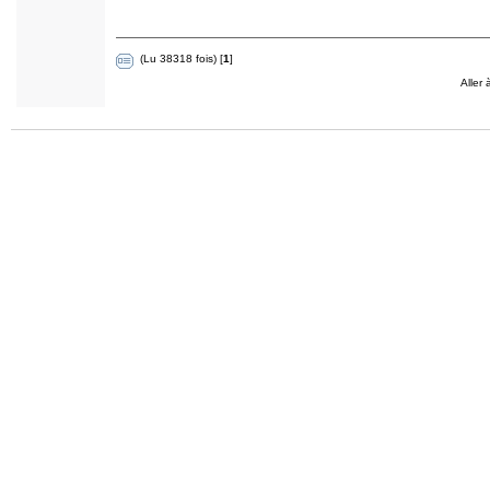
(Lu 38318 fois) [
1
]
Aller 