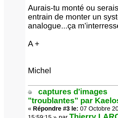
Aurais-tu monté ou serais
entrain de monter un sys
analogue...ça m'interress
A +
Michel
captures d'images
"troublantes" par Kael
«
Répondre #3 le:
07 Octobre 20
Thierry LA
15:59:15 »
par