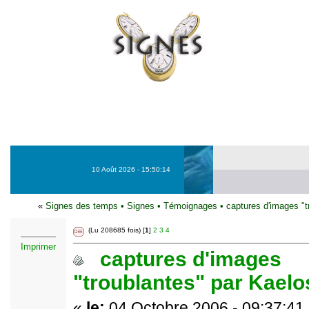
10 Août 2026 - 15:50:14
«
Signes des temps
•
Signes
•
Témoignages
•
captures d'images "t
(Lu 208685 fois) [
1
]
2
3
4
Imprimer
captures d'images
"troublantes" par Kael
«
le:
04 Octobre 2006 - 09:37:41