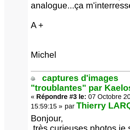
analogue...ça m'interress
A +
Michel
captures d'images
"troublantes" par Kael
«
Répondre #3 le:
07 Octobre 20
Thierry LA
15:59:15 »
par
Bonjour,
très curieuses photos je 