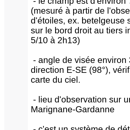
- le champ est d'environ 
(mesuré à partir de l'obse
d'étoiles, ex. betelgeuse 
sur le bord droit au tiers i
5/10 à 2h13)
- angle de visée environ 
direction E-SE (98°), vérif
carte du ciel.
- lieu d'observation sur u
Marignane-Gardanne
- c'est un système de dét