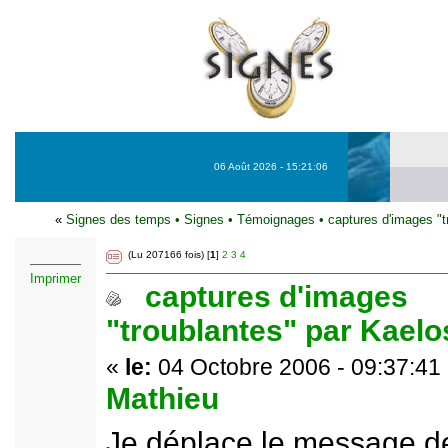
06 Août 2026 - 15:21:06
«
Signes des temps
•
Signes
•
Témoignages
•
captures d'images "t
(Lu 207166 fois) [
1
]
2
3
4
Imprimer
captures d'images
"troublantes" par Kael
«
le:
04 Octobre 2006 - 09:37:41
Mathieu
Je déplace le message d