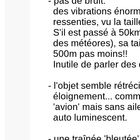
- pas de bruit:
des vibrations énormes
ressenties, vu la taille 
S'il est passé à 50km d'
des météores), sa taill
500m pas moins!!
Inutile de parler des dé
- l'objet semble rétrécir
éloignement... comme 
'avion' mais sans aile 
auto luminescent.
- une traînée 'bleutée' s