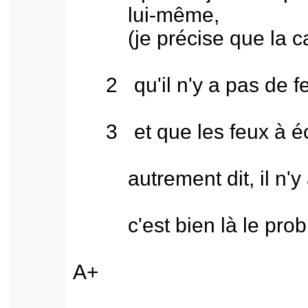
lui-même,
(je précise que la camé
2 qu'il n'y a pas de feu
3 et que les feux à écl
autrement dit, il n'y a p
c'est bien là le probl
A+