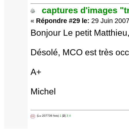
captures d'images "t
«
Répondre #29 le:
29 Juin 2007
Bonjour Le petit Matthieu
Désolé, MCO est très occu
A+
Michel
(Lu 207736 fois)
1
[
2
]
3
4