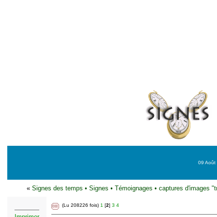
09 Août 
«
Signes des temps
•
Signes
•
Témoignages
•
captures d'images "t
(Lu 208226 fois)
1
[
2
]
3
4
Imprimer