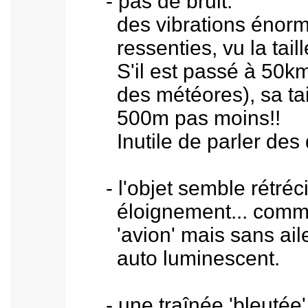
- pas de bruit:
des vibrations énormes
ressenties, vu la taille 
S'il est passé à 50km d'
des météores), sa taill
500m pas moins!!
Inutile de parler des dé
- l'objet semble rétrécir
éloignement... comme 
'avion' mais sans aile 
auto luminescent.
- une traînée 'bleutée' s