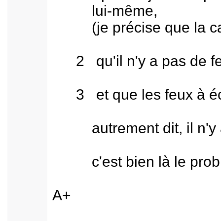
lui-même,
(je précise que la camé
2 qu'il n'y a pas de feu
3 et que les feux à écl
autrement dit, il n'y a p
c'est bien là le probl
A+