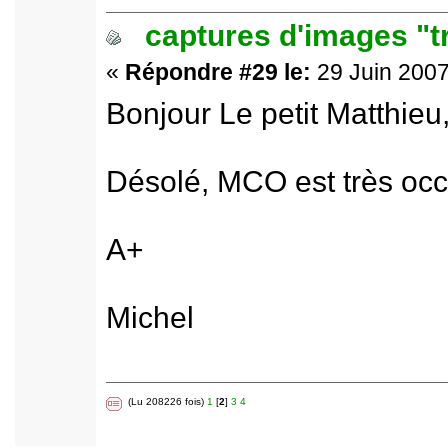
captures d'images "t
«
Répondre #29 le:
29 Juin 2007
Bonjour Le petit Matthieu
Désolé, MCO est très occu
A+
Michel
(Lu 208226 fois)
1
[
2
]
3
4