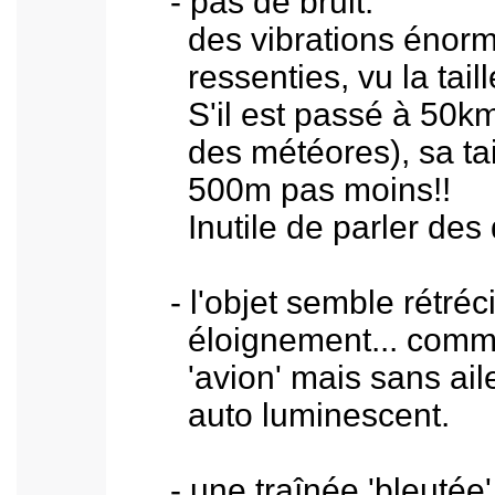
- pas de bruit:
des vibrations énormes
ressenties, vu la taille 
S'il est passé à 50km d'
des météores), sa taill
500m pas moins!!
Inutile de parler des dé
- l'objet semble rétrécir
éloignement... comme 
'avion' mais sans aile 
auto luminescent.
- une traînée 'bleutée' s