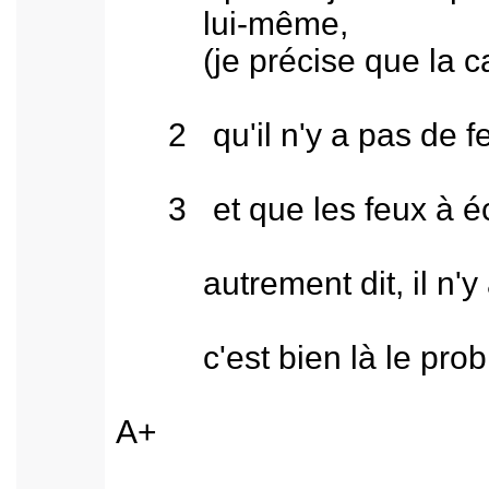
lui-même,
(je précise que la camé
2 qu'il n'y a pas de feu
3 et que les feux à écl
autrement dit, il n'y a p
c'est bien là le probl
A+