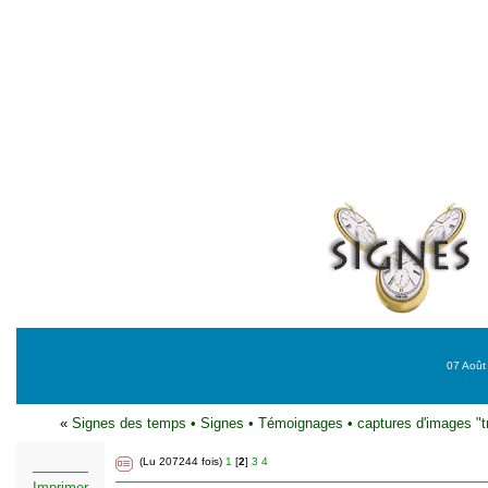
07 Août 
«
Signes des temps
•
Signes
•
Témoignages
•
captures d'images "t
(Lu 207244 fois)
1
[
2
]
3
4
Imprimer