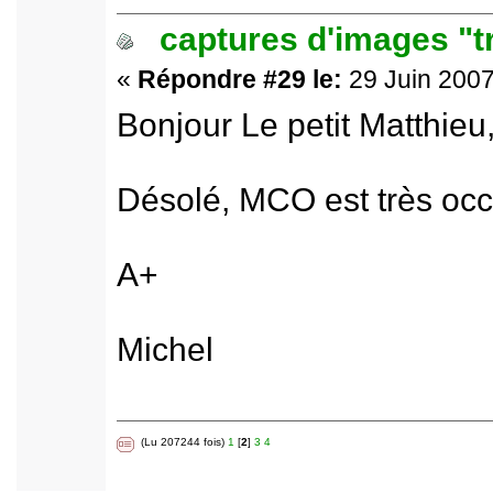
captures d'images "t
«
Répondre #29 le:
29 Juin 2007
Bonjour Le petit Matthieu
Désolé, MCO est très occu
A+
Michel
(Lu 207244 fois)
1
[
2
]
3
4