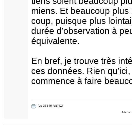
tiens soient beaucoup pl
miens. Et beaucoup plus 
coup, puisque plus lointa
durée d'observation à pe
équivalente.
En bref, je trouve très in
ces données. Rien qu'ici,
commence à faire beauco
(Lu 38346 fois) [
1
]
Aller à: