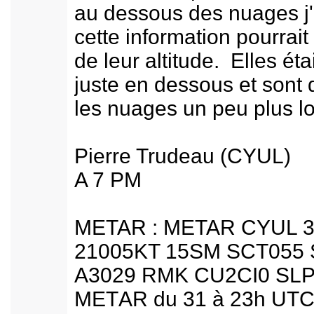
au dessous des nuages j
cette information pourrai
de leur altitude. Elles ét
juste en dessous et sont
les nuages un peu plus lo
Pierre Trudeau (CYUL)
A 7 PM
METAR : METAR CYUL 
21005KT 15SM SCT055 
A3029 RMK CU2CI0 SLP
METАR du 31 à 23h UTC