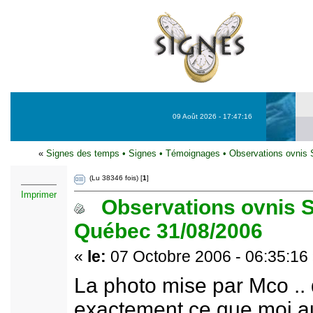
09 Août 2026 - 17:47:16
«
Signes des temps
•
Signes
•
Témoignages
•
Observations ovnis 
(Lu 38346 fois) [
1
]
Imprimer
Observations ovnis S
Québec 31/08/2006
«
le:
07 Octobre 2006 - 06:35:16
La photo mise par Mco ..
exactement ce que moi au