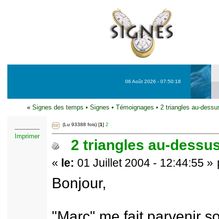
06 Août 2026 - 07:50:18
«
Signes des temps
•
Signes
•
Témoignages
•
2 triangles au-dessu
(Lu 93388 fois) [
1
]
2
Imprimer
2 triangles au-dessus
«
le:
01 Juillet 2004 - 12:44:55 »
Bonjour,
"Marc" me fait parvenir s