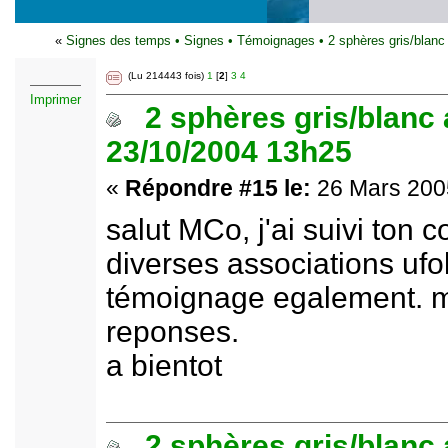
«
Signes des temps
•
Signes
•
Témoignages
•
2 sphères gris/blan
(Lu 214443 fois)
1
[
2
]
3
4
Imprimer
2 sphères gris/blanc
23/10/2004 13h25
«
Répondre #15 le:
26 Mars 2005
salut MCo, j'ai suivi ton co
diverses associations ufo
témoignage egalement. ma
reponses.
a bientot
2 sphères gris/blanc