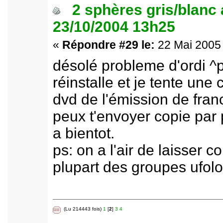
2 sphères gris/blanc
23/10/2004 13h25
«
Répondre #29 le:
22 Mai 2005 
désolé probleme d'ordi 
réinstalle et je tente une
dvd de l'émission de franc
peux t'envoyer copie par 
a bientot.
ps: on a l'air de laisser c
plupart des groupes ufolo
(Lu 214443 fois)
1
[
2
]
3
4