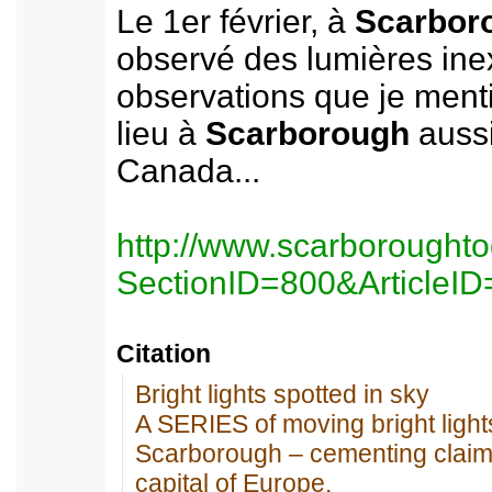
Le 1er février, à
Scarbor
observé des lumières ine
observations que je ment
lieu à
Scarborough
aussi
Canada...
http://www.scarboroughto
SectionID=800&ArticleI
Citation
Bright lights spotted in sky
A SERIES of moving bright lights
Scarborough – cementing claims
capital of Europe.