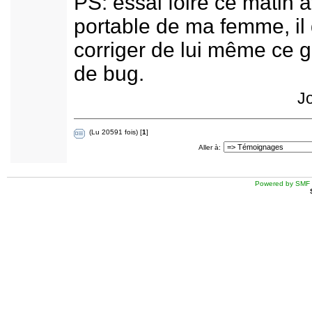
PS: essai foiré ce matin a
portable de ma femme, il 
corriger de lui même ce 
de bug.
J
(Lu 20591 fois) [
1
]
Aller à:
Powered by SMF 