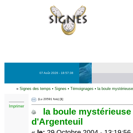
07 Août 2026 - 18:57:38
«
Signes des temps
•
Signes
•
Témoignages
•
la boule mystérieuse
(Lu 20591 fois) [
1
]
Imprimer
la boule mystérieuse
d'Argenteuil
«
le:
29 Octobre 2004 - 13:19:56