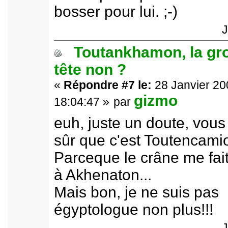
bosser pour lui. ;-)
J
Toutankhamon, la gr
tête non ?
«
Répondre #7 le:
28 Janvier 20
gizmo
18:04:47 »
par
euh, juste un doute, vous
sûr que c'est Toutencami
Parceque le crâne me fai
à Akhenaton...
Mais bon, je ne suis pas
égyptologue non plus!!!
J