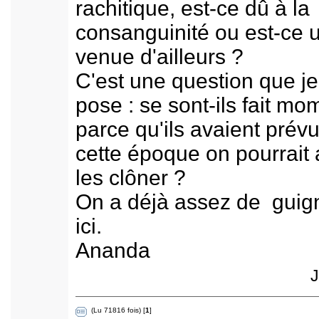
rachitique, est-ce dû à la
consanguinité ou est-ce 
venue d'ailleurs ?
C'est une question que j
pose : se sont-ils fait mom
parce qu'ils avaient prév
cette époque on pourrait 
les clôner ?
On a déjà assez de guig
ici.
Ananda
J
(Lu 71816 fois) [
1
]