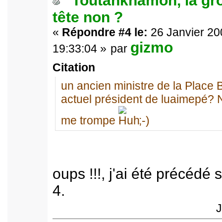
Toutankhamon, la gr
tête non ?
«
Répondre #4 le:
26 Janvier 20
gizmo
19:33:04 »
par
Citation
un ancien ministre de la Place
actuel président de luaimepé?
me trompe
;-)
oups !!!, j'ai été précédé
4.
J