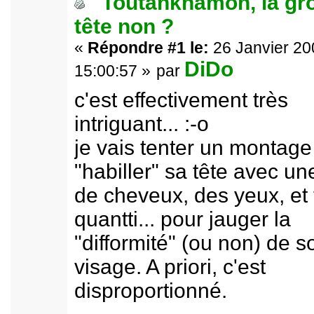
Toutankhamon, la gr
tête non ?
«
Répondre #1 le:
26 Janvier 20
DiDo
15:00:57 »
par
c'est effectivement très
intriguant... :-o
je vais tenter un montage
"habiller" sa tête avec u
de cheveux, des yeux, et t
quantti... pour jauger la
"difformité" (ou non) de s
visage. A priori, c'est
disproportionné.