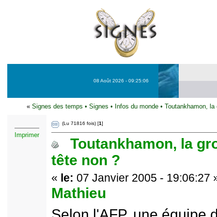
08 Août 2026 - 09:25:06
«
Signes des temps
•
Signes
•
Infos du monde
•
Toutankhamon, la 
(Lu 71816 fois) [
1
]
Imprimer
Toutankhamon, la gr
tête non ?
«
le:
07 Janvier 2005 - 19:06:27 
Mathieu
Selon l'AFP, une équipe 