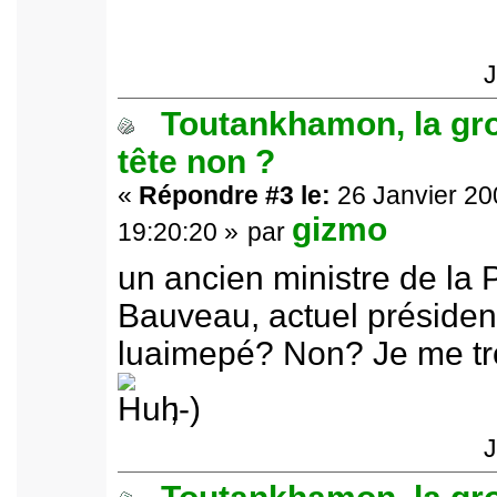
J
Toutankhamon, la gr
tête non ?
«
Répondre #3 le:
26 Janvier 20
gizmo
19:20:20 »
par
un ancien ministre de la 
Bauveau, actuel présiden
luaimepé? Non? Je me t
;-)
J