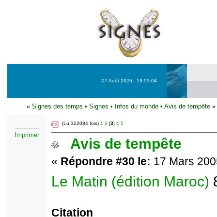
07 Août 2026 - 19:53:04
«
Signes des temps
•
Signes
•
Infos du monde
•
Avis de tempête
»
(Lu 322084 fois)
1
2
[
3
]
4
5
Imprimer
Avis de tempête
«
Répondre #30 le:
17 Mars 2005
Le Matin (édition Maroc)
Citation