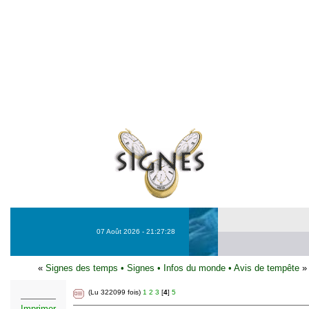
07 Août 2026 - 21:27:28
«
Signes des temps
•
Signes
•
Infos du monde
•
Avis de tempête
»
(Lu 322099 fois)
1
2
3
[
4
]
5
Imprimer