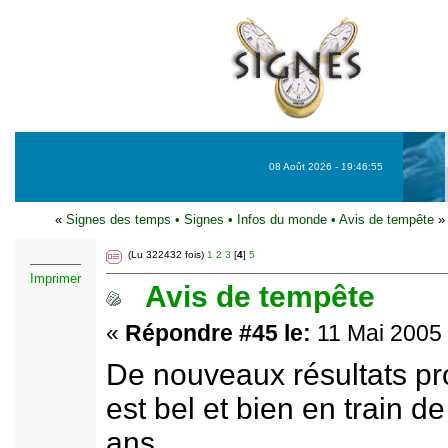
08 Août 2026 - 19:46:55
«
Signes des temps
•
Signes
•
Infos du monde
•
Avis de tempête
»
(Lu 322432 fois)
1
2
3
[
4
]
5
Imprimer
Avis de tempête
«
Répondre #45 le:
11 Mai 2005 
De nouveaux résultats pr
est bel et bien en train d
ans.