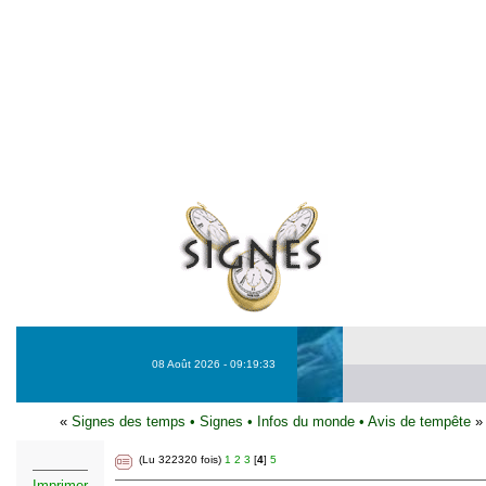
08 Août 2026 - 09:19:33
«
Signes des temps
•
Signes
•
Infos du monde
•
Avis de tempête
»
(Lu 322320 fois)
1
2
3
[
4
]
5
Imprimer