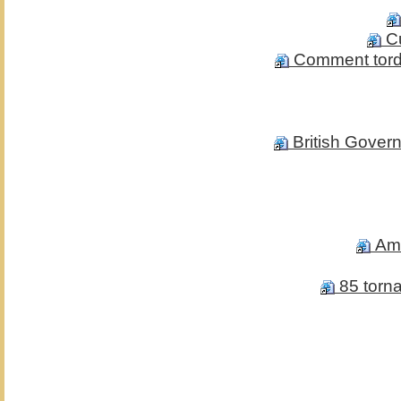
Cu
Comment tordr
British Govern
Ami
85 torn