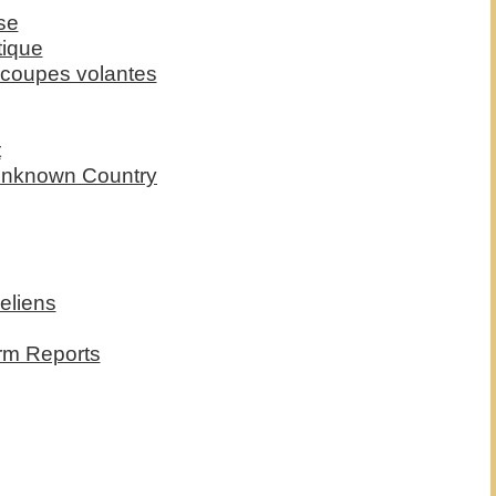
se
tique
ucoupes volantes
t
s Unknown Country
eliens
rm Reports