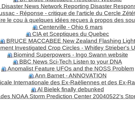
Disaster News Network Reporting Disaster Respon
ssac - Réponse - critique de l'article du Cercle Zété
e le cou à quelques idées reçues à propos des so
Centerville - Ohio 6 mars
CIA et Sceptiques du Quebec
BRUCE MACCABEE New Zealand Flashing Ligh
ment Investigated Crop Circles - Whitley Strieber'
Biomind Superpowers - Ingo Swann website
BBC News Sci-Tech Listen to your DNA
Anomalist Feature UFOs and the NOSS Problem
Ann Barnet - ANNOVATION
cale Internationale des Ex-Raëliennes et des Ex-Ra
Al Bielek finally debunked
ades NOAA Storm Prediction Center 20040522's Sto