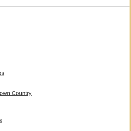
es
known Country
s