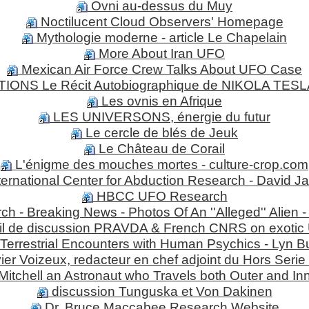
Ovni au-dessus du Muy
Noctilucent Cloud Observers' Homepage
Mythologie moderne - article Le Chapelain
More About Iran UFO
Mexican Air Force Crew Talks About UFO Case
ONS Le Récit Autobiographique de NIKOLA TESLA
Les ovnis en Afrique
LES UNIVERSONS, énergie du futur
Le cercle de blés de Jeuk
Le Château de Corail
L'énigme des mouches mortes - culture-crop.com
ternational Center for Abduction Research - David J
HBCC UFO Research
 Breaking News - Photos Of An ''Alleged'' Alien - 
il de discussion PRAVDA & French CNRS on exotic 
Terrestrial Encounters with Human Psychics - Lyn 
ier Voizeux, redacteur en chef adjoint du Hors Serie
itchell an Astronaut who Travels both Outer and In
discussion Tunguska et Von Dakinen
Dr. Bruce Maccabee Research Website