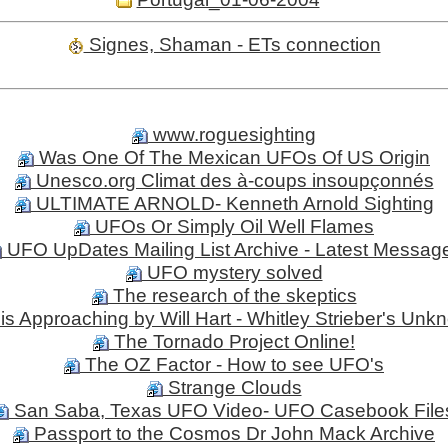
Signes, Shaman - ETs connection
www.roguesighting
Was One Of The Mexican UFOs Of US Origin
Unesco.org Climat des à-coups insoupçonnés
ULTIMATE ARNOLD- Kenneth Arnold Sighting
UFOs Or Simply Oil Well Flames
UFO UpDates Mailing List Archive - Latest Messag
UFO mystery solved
The research of the skeptics
is Approaching by Will Hart - Whitley Strieber's Un
The Tornado Project Online!
The OZ Factor - How to see UFO's
Strange Clouds
San Saba, Texas UFO Video- UFO Casebook File
Passport to the Cosmos Dr John Mack Archive